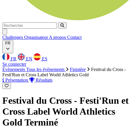
Rechercher
Rechercher
Ouvrir menu
Challenges
Organisateur
A propos
Contact
FR
FR
EN
ES
Se connecter
Évènements
Tous les évènements
Finistère
Festival du Cross -
Festi'Run et Cross Label World Athletics Gold
Présentation
Résultats
Festival du Cross - Festi'Run et
Cross Label World Athletics
Gold
Terminé