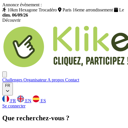
Annonce évènement :
10km Hexagone Trocadéro
Paris 16eme arrondissement
Le
dim. 06/09/26
Découvrir
Klikego
Ouvrir menu
Challenges
Organisateur
A propos
Contact
FR
FR
EN
ES
Se connecter
Que
recherchez
-vous ?