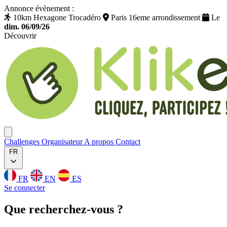
Annonce évènement :
10km Hexagone Trocadéro
Paris 16eme arrondissement
Le
dim. 06/09/26
Découvrir
Klikego
Ouvrir menu
Challenges
Organisateur
A propos
Contact
FR
FR
EN
ES
Se connecter
Que
recherchez
-vous ?