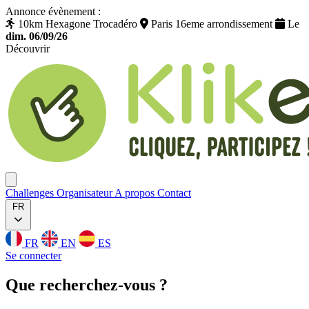
Annonce évènement :
10km Hexagone Trocadéro
Paris 16eme arrondissement
Le
dim. 06/09/26
Découvrir
Klikego
Ouvrir menu
Challenges
Organisateur
A propos
Contact
FR
FR
EN
ES
Se connecter
Que
recherchez
-vous ?