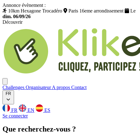
Annonce évènement :
10km Hexagone Trocadéro
Paris 16eme arrondissement
Le
dim. 06/09/26
Découvrir
Klikego
Ouvrir menu
Challenges
Organisateur
A propos
Contact
FR
FR
EN
ES
Se connecter
Que
recherchez
-vous ?