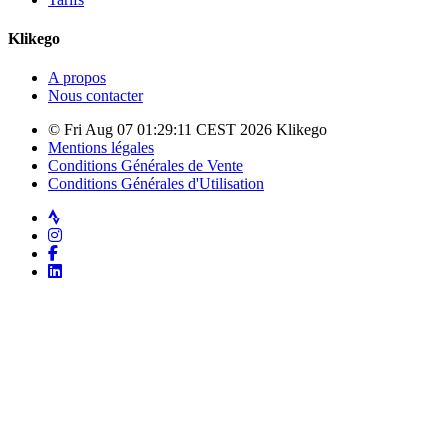
Klikego
A propos
Nous contacter
© Fri Aug 07 01:29:11 CEST 2026 Klikego
Mentions légales
Conditions Générales de Vente
Conditions Générales d'Utilisation
Strava
Instagram
Facebook
LinkedIn