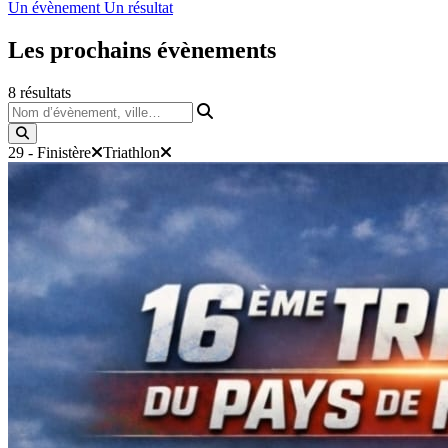
Un évènement
Un résultat
Les prochains
évènements
8
résultats
Nom d’évènement, ville…
29 - Finistère
Triathlon