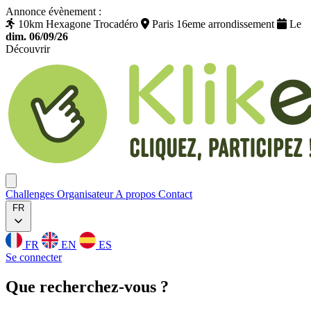
Annonce évènement :
10km Hexagone Trocadéro
Paris 16eme arrondissement
Le
dim. 06/09/26
Découvrir
Klikego
Ouvrir menu
Challenges
Organisateur
A propos
Contact
FR
FR
EN
ES
Se connecter
Que
recherchez
-vous ?