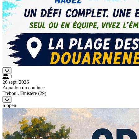
1
26 sept. 2026
Aquatlon du coulinec
Treboul, Finistère (29)
S open