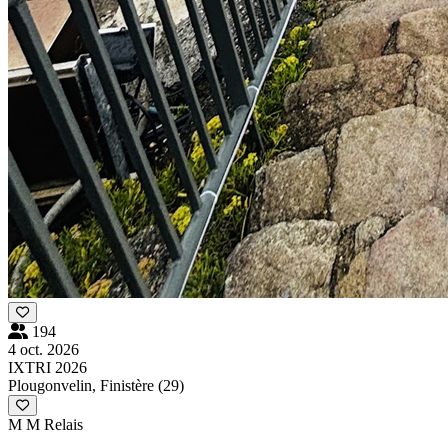
194
4 oct. 2026
IXTRI 2026
Plougonvelin, Finistère (29)
M
M Relais