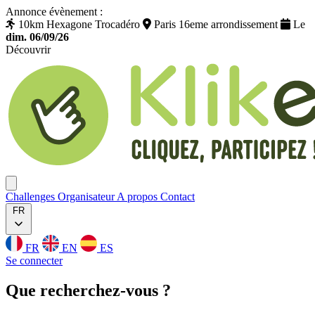
Annonce évènement :
10km Hexagone Trocadéro
Paris 16eme arrondissement
Le
dim. 06/09/26
Découvrir
Klikego
Ouvrir menu
Challenges
Organisateur
A propos
Contact
FR
FR
EN
ES
Se connecter
Que
recherchez
-vous ?