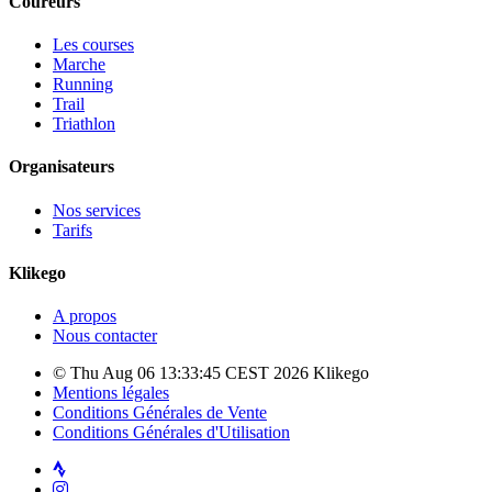
Coureurs
Les courses
Marche
Running
Trail
Triathlon
Organisateurs
Nos services
Tarifs
Klikego
A propos
Nous contacter
© Thu Aug 06 13:33:45 CEST 2026 Klikego
Mentions légales
Conditions Générales de Vente
Conditions Générales d'Utilisation
Strava
Instagram