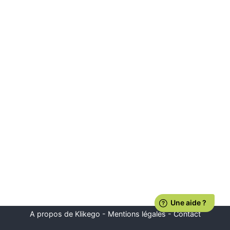
A propos de Klikego
-
Mentions légales
-
Contact