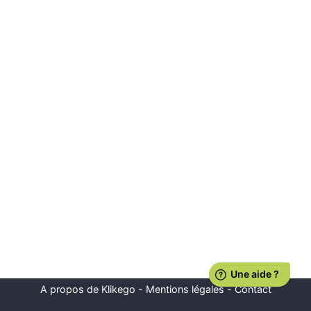
A propos de Klikego
-
Mentions légales
-
Contact