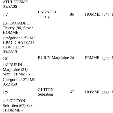
ATHLETISME
05:57:06
LAGADEC
e
e
86
HOMME
15
2
Thierry
e
15
LAGADEC
Thierry (86)
Sexe :
HOMME -
e
Catégorie :
2
M3
UPAC CHATEAU-
GONTIER *
05:22:19
e
e
BURIN Marjolaine
24
FEMME
16
2
e
16
BURIN
Marjolaine (24)
Sexe : FEMME -
e
Catégorie :
2
M0
05:24:50
GUITON
e
e
67
HOMME
17
3
Sebastien
e
17
GUITON
Sebastien (67)
Sexe
: HOMME -