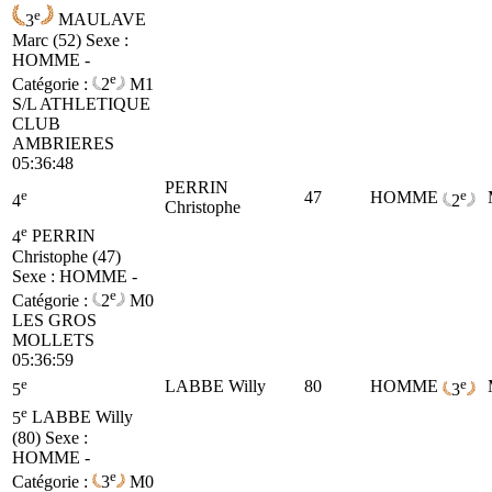
e
3
MAULAVE
Marc (52)
Sexe :
HOMME -
e
Catégorie :
2
M1
S/L ATHLETIQUE
CLUB
AMBRIERES
05:36:48
PERRIN
e
e
47
HOMME
4
2
Christophe
e
4
PERRIN
Christophe (47)
Sexe : HOMME -
e
Catégorie :
2
M0
LES GROS
MOLLETS
05:36:59
e
e
LABBE Willy
80
HOMME
5
3
e
5
LABBE Willy
(80)
Sexe :
HOMME -
e
Catégorie :
3
M0