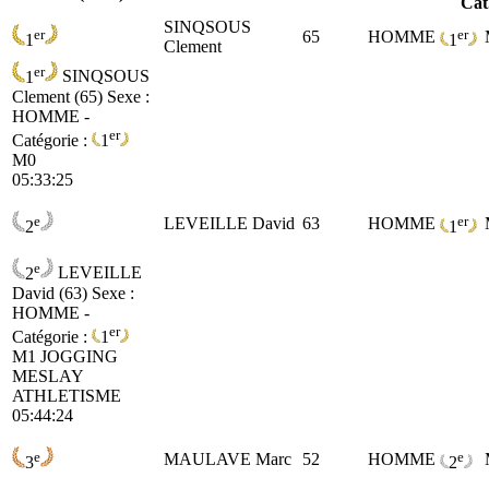
Cat
SINQSOUS
er
er
65
HOMME
1
1
Clement
er
1
SINQSOUS
Clement (65)
Sexe :
HOMME -
er
Catégorie :
1
M0
05:33:25
e
er
LEVEILLE David
63
HOMME
2
1
e
2
LEVEILLE
David (63)
Sexe :
HOMME -
er
Catégorie :
1
M1
JOGGING
MESLAY
ATHLETISME
05:44:24
e
e
MAULAVE Marc
52
HOMME
3
2