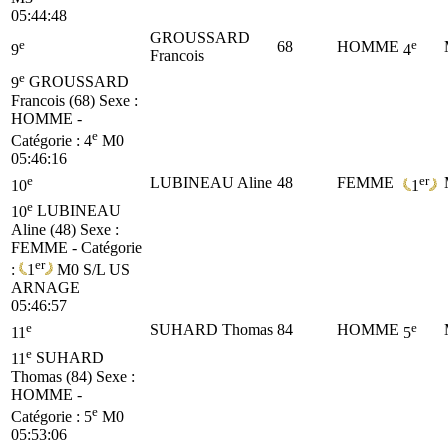
05:44:48
GROUSSARD
e
e
68
HOMME
9
4
Francois
e
9
GROUSSARD
Francois (68)
Sexe :
HOMME -
e
Catégorie :
4
M0
05:46:16
e
er
LUBINEAU Aline
48
FEMME
10
1
e
10
LUBINEAU
Aline (48)
Sexe :
FEMME - Catégorie
er
:
1
M0
S/L US
ARNAGE
05:46:57
e
e
SUHARD Thomas
84
HOMME
11
5
e
11
SUHARD
Thomas (84)
Sexe :
HOMME -
e
Catégorie :
5
M0
05:53:06