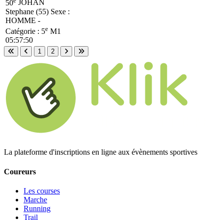
50
JOHAN
Stephane (55)
Sexe :
HOMME -
e
Catégorie :
5
M1
05:57:50
1
2
Première page
Page précédente
Page suivante
Dernière page
La plateforme d'inscriptions en ligne aux évènements sportives
Coureurs
Les courses
Marche
Running
Trail