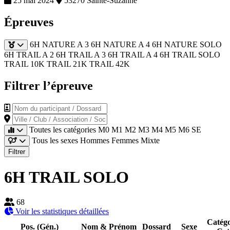
25 mai 2024
53270 Sainte-Suzanne
Épreuves
6H NATURE A 3
6H NATURE A 4
6H NATURE SOLO
6H TRAIL A 2
6H TRAIL A 3
6H TRAIL A 4
6H TRAIL SOLO
TRAIL 10K
TRAIL 21K
TRAIL 42K
Filtrer l’épreuve
Nom du participant / Dossard
Ville / Club / Association / Société
Toutes les catégories
M0
M1
M2
M3
M4
M5
M6
SE
Tous les sexes
Hommes
Femmes
Mixte
Filtrer
6H TRAIL SOLO
68
Voir les statistiques détaillées
Catégo
Pos. (Gén.)
Nom & Prénom
Dossard
Sexe