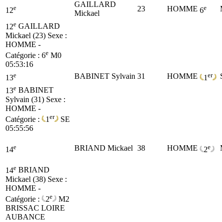
GAILLARD
e
e
23
HOMME
12
6
Mickael
e
12
GAILLARD
Mickael (23)
Sexe :
HOMME -
e
Catégorie :
6
M0
05:53:16
e
er
BABINET Sylvain
31
HOMME
13
1
e
13
BABINET
Sylvain (31)
Sexe :
HOMME -
er
Catégorie :
1
SE
05:55:56
e
e
BRIAND Mickael
38
HOMME
14
2
e
14
BRIAND
Mickael (38)
Sexe :
HOMME -
e
Catégorie :
2
M2
BRISSAC LOIRE
AUBANCE