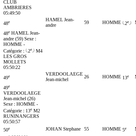
CLUB
AMBRIERES
05:49:50
HAMEL Jean-
e
e
59
HOMME
48
2
andre
e
48
HAMEL Jean-
andre (59)
Sexe :
HOMME -
e
Catégorie :
2
M4
LES GROS
MOLLETS
05:50:22
VERDOOLAEGE
e
e
26
HOMME
49
13
Jean-michel
e
49
VERDOOLAEGE
Jean-michel (26)
Sexe : HOMME -
e
Catégorie :
13
M2
RUNINANGERS
05:50:57
e
e
JOHAN Stephane
55
HOMME
50
5
e