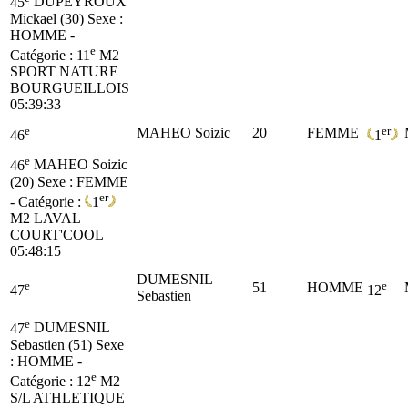
45
DUPEYROUX
Mickael (30)
Sexe :
HOMME -
e
Catégorie :
11
M2
SPORT NATURE
BOURGUEILLOIS
05:39:33
e
er
MAHEO Soizic
20
FEMME
46
1
e
46
MAHEO Soizic
(20)
Sexe : FEMME
er
- Catégorie :
1
M2
LAVAL
COURT'COOL
05:48:15
DUMESNIL
e
e
51
HOMME
47
12
Sebastien
e
47
DUMESNIL
Sebastien (51)
Sexe
: HOMME -
e
Catégorie :
12
M2
S/L ATHLETIQUE