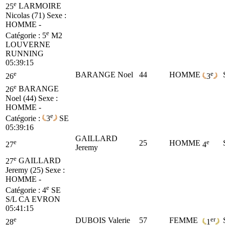
e
25
LARMOIRE
Nicolas (71)
Sexe :
HOMME -
e
Catégorie :
5
M2
LOUVERNE
RUNNING
05:39:15
e
e
BARANGE Noel
44
HOMME
26
3
e
26
BARANGE
Noel (44)
Sexe :
HOMME -
e
Catégorie :
3
SE
05:39:16
GAILLARD
e
e
25
HOMME
27
4
Jeremy
e
27
GAILLARD
Jeremy (25)
Sexe :
HOMME -
e
Catégorie :
4
SE
S/L CA EVRON
05:41:15
e
er
DUBOIS Valerie
57
FEMME
28
1