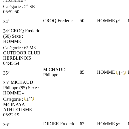
: HOMME -
e
Catégorie :
5
SE
05:52:50
e
e
CROQ Frederic
50
HOMME
34
6
e
34
CROQ Frederic
(50)
Sexe :
HOMME -
e
Catégorie :
6
M3
OUTDOOR CLUB
HERBLINOIS
04:45:54
MICHAUD
e
er
85
HOMME
35
1
Philippe
e
35
MICHAUD
Philippe (85)
Sexe :
HOMME -
er
Catégorie :
1
M4
INAYA
ATHLETISME
05:22:19
e
e
DIDIER Frederic
62
HOMME
36
8