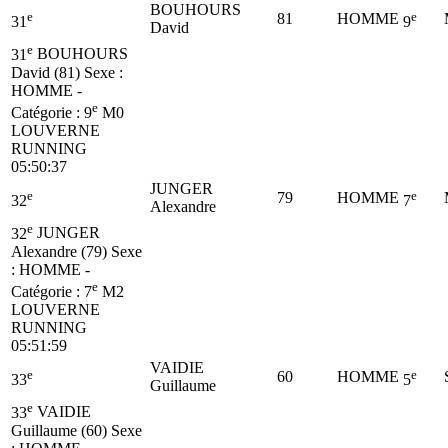
BOUHOURS
e
e
81
HOMME
31
9
David
e
31
BOUHOURS
David (81)
Sexe :
HOMME -
e
Catégorie :
9
M0
LOUVERNE
RUNNING
05:50:37
JUNGER
e
e
79
HOMME
32
7
Alexandre
e
32
JUNGER
Alexandre (79)
Sexe
: HOMME -
e
Catégorie :
7
M2
LOUVERNE
RUNNING
05:51:59
VAIDIE
e
e
60
HOMME
33
5
Guillaume
e
33
VAIDIE
Guillaume (60)
Sexe