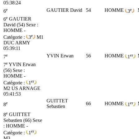
05:38:24
e
e
GAUTIER David
54
HOMME
6
3
e
6
GAUTIER
David (54)
Sexe :
HOMME -
e
Catégorie :
3
M1
DUC ARMY
05:39:11
e
er
YVIN Erwan
56
HOMME
7
1
e
7
YVIN Erwan
(56)
Sexe :
HOMME -
er
Catégorie :
1
M2
US ARNAGE
05:41:53
GUITTET
e
er
66
HOMME
8
1
Sebastien
e
8
GUITTET
Sebastien (66)
Sexe
: HOMME -
er
Catégorie :
1
M3