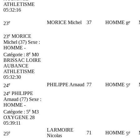
ATHLETISME
05:32:16
e
e
MORICE Michel
37
HOMME
23
8
e
23
MORICE
Michel (37)
Sexe :
HOMME -
e
Catégorie :
8
M0
BRISSAC LOIRE
AUBANCE
ATHLETISME
05:32:30
e
e
PHILIPPE Arnaud
77
HOMME
24
5
e
24
PHILIPPE
Arnaud (77)
Sexe :
HOMME -
e
Catégorie :
5
M3
OXYGENE 28
05:39:11
LARMOIRE
e
e
71
HOMME
25
5
Nicolas