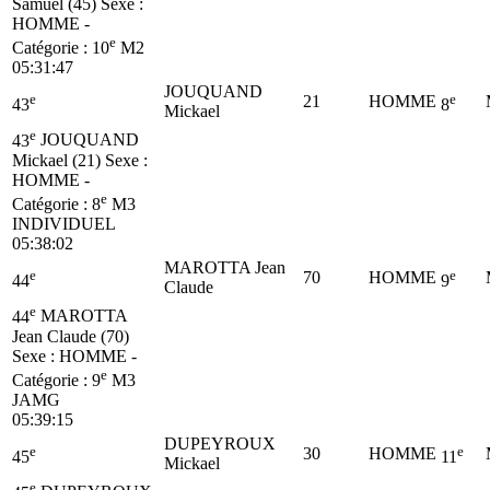
Samuel (45)
Sexe :
HOMME -
e
Catégorie :
10
M2
05:31:47
JOUQUAND
e
e
21
HOMME
43
8
Mickael
e
43
JOUQUAND
Mickael (21)
Sexe :
HOMME -
e
Catégorie :
8
M3
INDIVIDUEL
05:38:02
MAROTTA Jean
e
e
70
HOMME
44
9
Claude
e
44
MAROTTA
Jean Claude (70)
Sexe : HOMME -
e
Catégorie :
9
M3
JAMG
05:39:15
DUPEYROUX
e
e
30
HOMME
45
11
Mickael
e