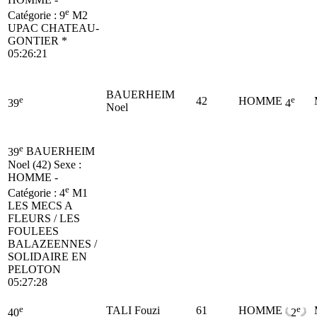
e
Catégorie :
9
M2
UPAC CHATEAU-
GONTIER *
05:26:21
BAUERHEIM
e
e
42
HOMME
39
4
Noel
e
39
BAUERHEIM
Noel (42)
Sexe :
HOMME -
e
Catégorie :
4
M1
LES MECS A
FLEURS / LES
FOULEES
BALAZEENNES /
SOLIDAIRE EN
PELOTON
05:27:28
e
e
TALI Fouzi
61
HOMME
40
2