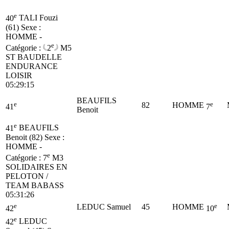
e
40
TALI Fouzi
(61)
Sexe :
HOMME -
e
Catégorie :
2
M5
ST BAUDELLE
ENDURANCE
LOISIR
05:29:15
BEAUFILS
e
e
82
HOMME
41
7
Benoit
e
41
BEAUFILS
Benoit (82)
Sexe :
HOMME -
e
Catégorie :
7
M3
SOLIDAIRES EN
PELOTON /
TEAM BABASS
05:31:26
e
e
LEDUC Samuel
45
HOMME
42
10
e
42
LEDUC