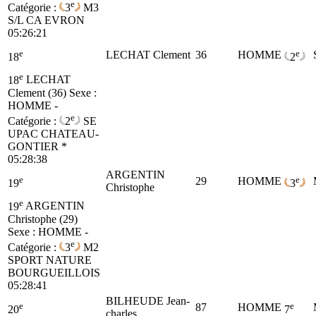
e
Catégorie :
3
M3
S/L CA EVRON
05:26:21
e
e
LECHAT Clement
36
HOMME
18
2
e
18
LECHAT
Clement (36)
Sexe :
HOMME -
e
Catégorie :
2
SE
UPAC CHATEAU-
GONTIER *
05:28:38
ARGENTIN
e
e
29
HOMME
19
3
Christophe
e
19
ARGENTIN
Christophe (29)
Sexe : HOMME -
e
Catégorie :
3
M2
SPORT NATURE
BOURGUEILLOIS
05:28:41
BILHEUDE Jean-
e
e
87
HOMME
20
7
charles