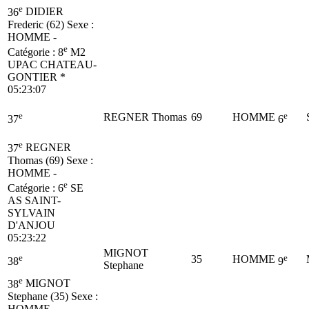
e
36
DIDIER
Frederic (62)
Sexe :
HOMME -
e
Catégorie :
8
M2
UPAC CHATEAU-
GONTIER *
05:23:07
e
e
REGNER Thomas
69
HOMME
37
6
e
37
REGNER
Thomas (69)
Sexe :
HOMME -
e
Catégorie :
6
SE
AS SAINT-
SYLVAIN
D'ANJOU
05:23:22
MIGNOT
e
e
35
HOMME
38
9
Stephane
e
38
MIGNOT
Stephane (35)
Sexe :
HOMME -