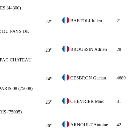
S (44300)
e
BARTOLI Julien
21
22
 DU PAYS DE
e
BROUSSIN Adrien
28
23
PAC CHATEAU
e
CESBRON Gaetan
4689
24
PARIS 08 (75008)
e
CHEVRIER Marc
31
25
IS (75005)
e
ARNOULT Antoine
42
26