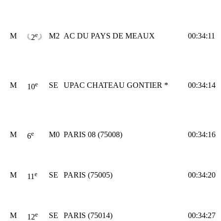
e
M
M2
AC DU PAYS DE MEAUX
00:34:11
2
e
M
SE
UPAC CHATEAU GONTIER *
00:34:14
10
e
M
M0
PARIS 08 (75008)
00:34:16
6
e
M
SE
PARIS (75005)
00:34:20
11
e
M
SE
PARIS (75014)
00:34:27
12