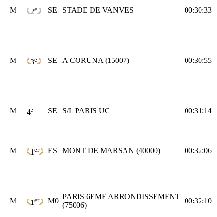
e
M
SE
STADE DE VANVES
00:30:33
2
e
M
SE
A CORUNA (15007)
00:30:55
3
e
M
SE
S/L PARIS UC
00:31:14
4
er
M
ES
MONT DE MARSAN (40000)
00:32:06
1
PARIS 6EME ARRONDISSEMENT
er
M
M0
00:32:10
1
(75006)