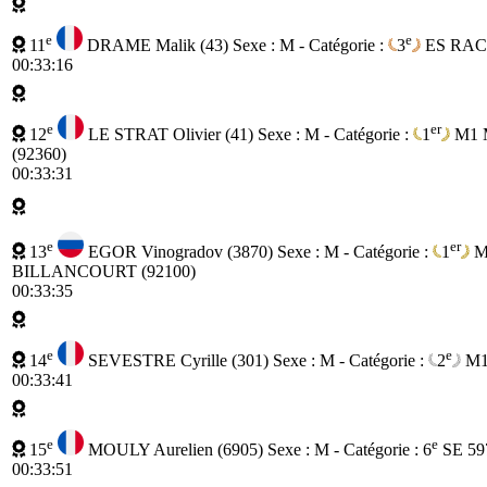
e
e
11
DRAME Malik (43)
Sexe : M - Catégorie :
3
ES
RAC
00:33:16
e
er
12
LE STRAT Olivier (41)
Sexe : M - Catégorie :
1
M1
(92360)
00:33:31
e
er
13
EGOR Vinogradov (3870)
Sexe : M - Catégorie :
1
M
BILLANCOURT (92100)
00:33:35
e
e
14
SEVESTRE Cyrille (301)
Sexe : M - Catégorie :
2
M
00:33:41
e
e
15
MOULY Aurelien (6905)
Sexe : M - Catégorie :
6
SE
59
00:33:51