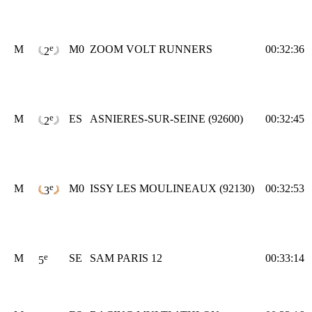
e
M
M0
ZOOM VOLT RUNNERS
00:32:36
2
e
M
ES
ASNIERES-SUR-SEINE (92600)
00:32:45
2
e
M
M0
ISSY LES MOULINEAUX (92130)
00:32:53
3
e
M
SE
SAM PARIS 12
00:33:14
5