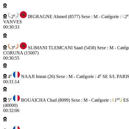
e
e
2
IRGRAGNE Ahmed (8577)
Sexe : M - Catégorie :
2
VANVES
00:30:33
e
3
SLIMANI TLEMCANI Saad (5458)
Sexe : M - Catégo
CORUNA (15007)
00:30:55
e
e
4
NAAJI Imran (26)
Sexe : M - Catégorie :
4
SE
S/L PARI
00:31:14
e
er
5
BOUAICHA Chad (8099)
Sexe : M - Catégorie :
1
ES
(40000)
00:32:06