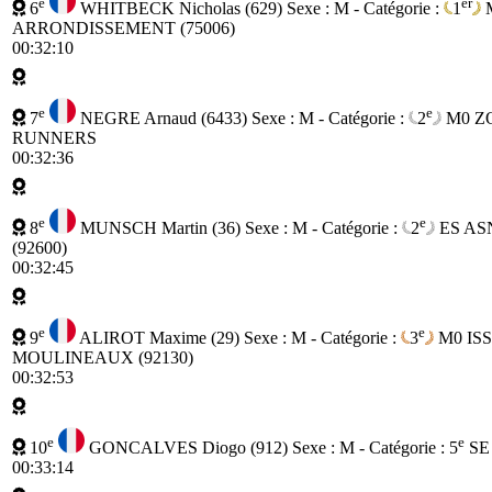
e
er
6
WHITBECK Nicholas (629)
Sexe : M - Catégorie :
1
ARRONDISSEMENT (75006)
00:32:10
e
e
7
NEGRE Arnaud (6433)
Sexe : M - Catégorie :
2
M0
Z
RUNNERS
00:32:36
e
e
8
MUNSCH Martin (36)
Sexe : M - Catégorie :
2
ES
AS
(92600)
00:32:45
e
e
9
ALIROT Maxime (29)
Sexe : M - Catégorie :
3
M0
IS
MOULINEAUX (92130)
00:32:53
e
e
10
GONCALVES Diogo (912)
Sexe : M - Catégorie :
5
SE
00:33:14