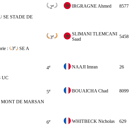
e
IRGRAGNE Ahmed
8577
2
SE
STADE DE
SLIMANI TLEMCANI
e
5458
3
Saad
e
rie :
3
SE
A
e
NAAJI Imran
26
4
S UC
e
BOUAICHA Chad
8099
5
MONT DE MARSAN
e
WHITBECK Nicholas
629
6