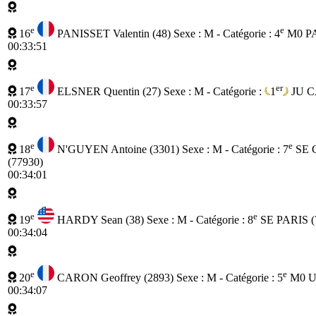
e
e
16
PANISSET Valentin (48)
Sexe : M - Catégorie :
4
M0
P
00:33:51
e
er
17
ELSNER Quentin (27)
Sexe : M - Catégorie :
1
JU
C
00:33:57
e
e
18
N'GUYEN Antoine (3301)
Sexe : M - Catégorie :
7
SE
(77930)
00:34:01
e
e
19
HARDY Sean (38)
Sexe : M - Catégorie :
8
SE
PARIS (
00:34:04
e
e
20
CARON Geoffrey (2893)
Sexe : M - Catégorie :
5
M0
U
00:34:07