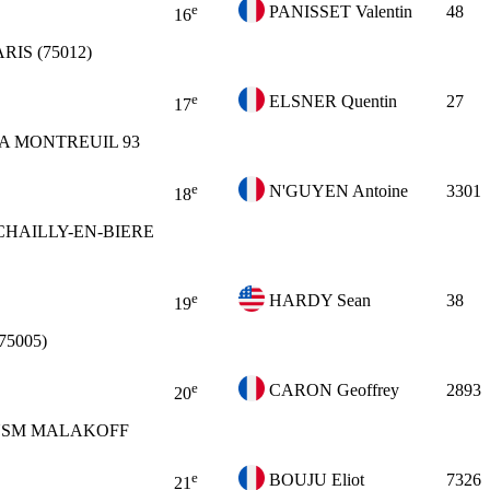
e
PANISSET Valentin
48
16
ARIS (75012)
e
ELSNER Quentin
27
17
A MONTREUIL 93
e
N'GUYEN Antoine
3301
18
CHAILLY-EN-BIERE
e
HARDY Sean
38
19
75005)
e
CARON Geoffrey
2893
20
SM MALAKOFF
e
BOUJU Eliot
7326
21