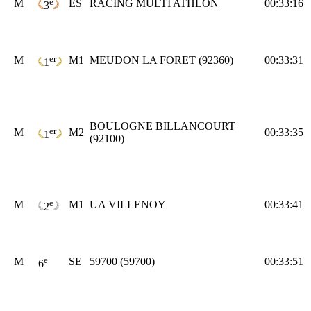
e
M
ES
RACING MULTI ATHLON
00:33:16
3
er
M
M1
MEUDON LA FORET (92360)
00:33:31
1
BOULOGNE BILLANCOURT
er
M
M2
00:33:35
1
(92100)
e
M
M1
UA VILLENOY
00:33:41
2
e
M
SE
59700 (59700)
00:33:51
6