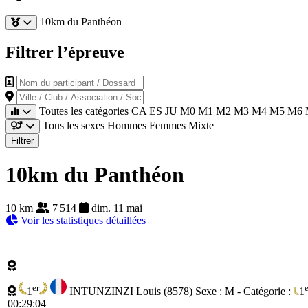
10km du Panthéon
Filtrer l’épreuve
Nom du participant / Dossard
Ville / Club / Association / Société
Toutes les catégories
CA
ES
JU
M0
M1
M2
M3
M4
M5
M6
Tous les sexes
Hommes
Femmes
Mixte
Filtrer
10km du Panthéon
10 km
7 514
dim. 11 mai
Voir les statistiques détaillées
er
e
1
INTUNZINZI Louis (8578)
Sexe : M - Catégorie :
1
00:29:04