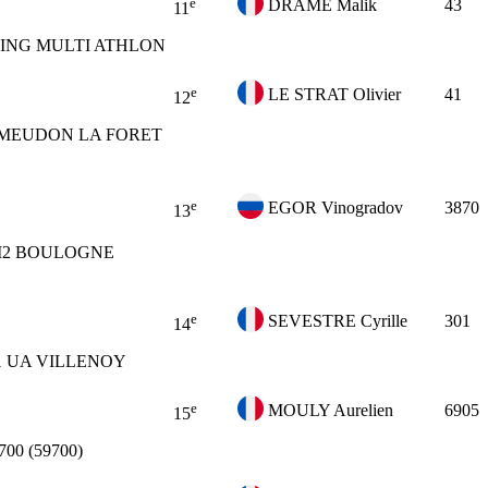
e
DRAME Malik
43
11
ING MULTI ATHLON
e
LE STRAT Olivier
41
12
MEUDON LA FORET
e
EGOR Vinogradov
3870
13
2
BOULOGNE
e
SEVESTRE Cyrille
301
14
1
UA VILLENOY
e
MOULY Aurelien
6905
15
700 (59700)