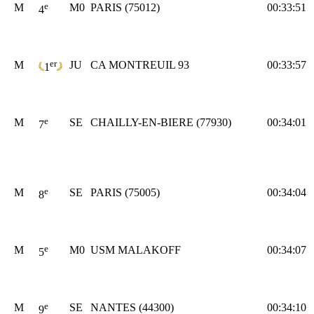
e
M
M0
PARIS (75012)
00:33:51
4
er
M
JU
CA MONTREUIL 93
00:33:57
1
e
M
SE
CHAILLY-EN-BIERE (77930)
00:34:01
7
e
M
SE
PARIS (75005)
00:34:04
8
e
M
M0
USM MALAKOFF
00:34:07
5
e
M
SE
NANTES (44300)
00:34:10
9