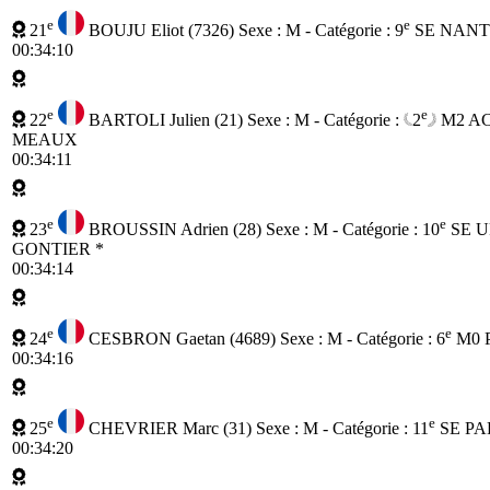
e
e
21
BOUJU Eliot (7326)
Sexe : M - Catégorie :
9
SE
NANTE
00:34:10
e
e
22
BARTOLI Julien (21)
Sexe : M - Catégorie :
2
M2
AC
MEAUX
00:34:11
e
e
23
BROUSSIN Adrien (28)
Sexe : M - Catégorie :
10
SE
U
GONTIER *
00:34:14
e
e
24
CESBRON Gaetan (4689)
Sexe : M - Catégorie :
6
M0
00:34:16
e
e
25
CHEVRIER Marc (31)
Sexe : M - Catégorie :
11
SE
PAR
00:34:20