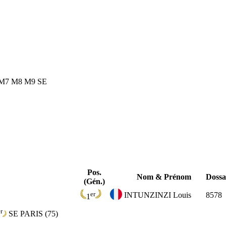
M7
M8
M9
SE
Pos.
Nom & Prénom
Dossa
(Gén.)
er
INTUNZINZI Louis
8578
1
r
SE
PARIS (75)