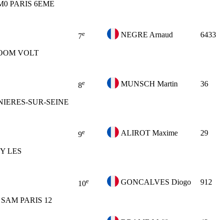
M0
PARIS 6EME
e
NEGRE Arnaud
6433
7
OOM VOLT
e
MUNSCH Martin
36
8
NIERES-SUR-SEINE
e
ALIROT Maxime
29
9
SY LES
e
GONCALVES Diogo
912
10
SAM PARIS 12