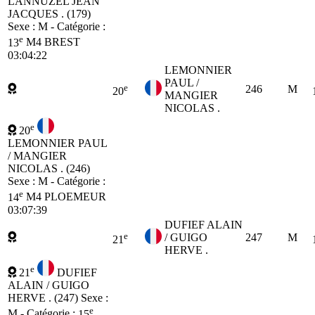
LANNUZEL JEAN
JACQUES . (179)
Sexe : M - Catégorie :
e
13
M4
BREST
03:04:22
LEMONNIER
PAUL /
e
246
M
20
MANGIER
NICOLAS .
e
20
LEMONNIER PAUL
/ MANGIER
NICOLAS . (246)
Sexe : M - Catégorie :
e
14
M4
PLOEMEUR
03:07:39
DUFIEF ALAIN
e
/ GUIGO
247
M
21
HERVE .
e
21
DUFIEF
ALAIN / GUIGO
HERVE . (247)
Sexe :
e
M - Catégorie :
15