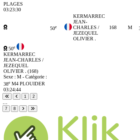
PLAGES
03:23:30
KERMARREC
JEAN-
e
CHARLES /
168
M
50
JEZEQUEL
OLIVIER .
e
50
KERMARREC
JEAN-CHARLES /
JEZEQUEL
OLIVIER . (168)
Sexe : M - Catégorie :
e
38
M4
PLOUIDER
03:24:44
1
2
Première page
Page précédente
…
7
8
Page suivante
Dernière page