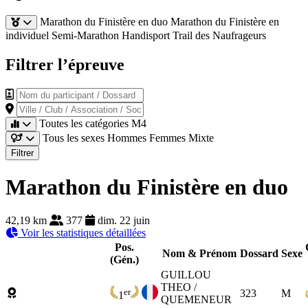
Marathon du Finistère en duo
Marathon du Finistère en
individuel
Semi-Marathon Handisport
Trail des Naufrageurs
Filtrer l’épreuve
Nom du participant / Dossard
Ville / Club / Association / Société
Toutes les catégories
M4
Tous les sexes
Hommes
Femmes
Mixte
Filtrer
Marathon du Finistère en duo
42,19 km
377
dim. 22 juin
Voir les statistiques détaillées
Pos.
Nom & Prénom
Dossard
Sexe
(Gén.)
GUILLOU
THEO /
er
323
M
1
QUEMENEUR