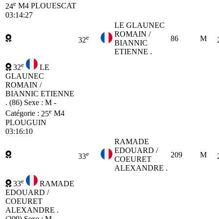
e
24
M4
PLOUESCAT
03:14:27
LE GLAUNEC
ROMAIN /
e
86
M
32
BIANNIC
ETIENNE .
e
32
LE
GLAUNEC
ROMAIN /
BIANNIC ETIENNE
. (86)
Sexe : M -
e
Catégorie :
25
M4
PLOUGUIN
03:16:10
RAMADE
EDOUARD /
e
209
M
33
COEURET
ALEXANDRE .
e
33
RAMADE
EDOUARD /
COEURET
ALEXANDRE .
(209)
Sexe : M -