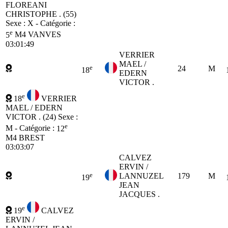
FLOREANI
CHRISTOPHE . (55)
Sexe : X - Catégorie :
e
5
M4
VANVES
03:01:49
VERRIER
MAEL /
e
24
M
18
EDERN
VICTOR .
e
18
VERRIER
MAEL / EDERN
VICTOR . (24)
Sexe :
e
M - Catégorie :
12
M4
BREST
03:03:07
CALVEZ
ERVIN /
e
LANNUZEL
179
M
19
JEAN
JACQUES .
e
19
CALVEZ
ERVIN /