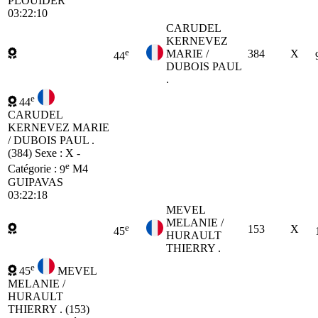
PLOUIDER
03:22:10
CARUDEL
KERNEVEZ
e
MARIE /
384
X
44
DUBOIS PAUL
.
e
44
CARUDEL
KERNEVEZ MARIE
/ DUBOIS PAUL .
(384)
Sexe : X -
e
Catégorie :
9
M4
GUIPAVAS
03:22:18
MEVEL
MELANIE /
e
153
X
45
HURAULT
THIERRY .
e
45
MEVEL
MELANIE /
HURAULT
THIERRY . (153)