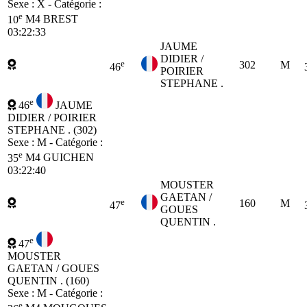
Sexe : X - Catégorie :
e
10
M4
BREST
03:22:33
JAUME
DIDIER /
e
302
M
46
POIRIER
STEPHANE .
e
46
JAUME
DIDIER / POIRIER
STEPHANE . (302)
Sexe : M - Catégorie :
e
35
M4
GUICHEN
03:22:40
MOUSTER
GAETAN /
e
160
M
47
GOUES
QUENTIN .
e
47
MOUSTER
GAETAN / GOUES
QUENTIN . (160)
Sexe : M - Catégorie :
e