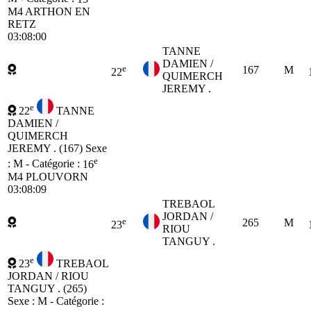
M4
ARTHON EN
RETZ
03:08:00
TANNE
DAMIEN /
e
167
M
22
QUIMERCH
JEREMY .
e
22
TANNE
DAMIEN /
QUIMERCH
JEREMY . (167)
Sexe
e
: M - Catégorie :
16
M4
PLOUVORN
03:08:09
TREBAOL
JORDAN /
e
265
M
23
RIOU
TANGUY .
e
23
TREBAOL
JORDAN / RIOU
TANGUY . (265)
Sexe : M - Catégorie :