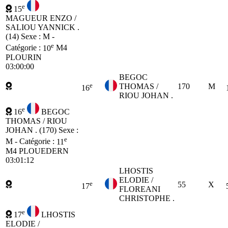
e
15
MAGUEUR ENZO /
SALIOU YANNICK .
(14)
Sexe : M -
e
Catégorie :
10
M4
PLOURIN
03:00:00
BEGOC
e
THOMAS /
170
M
16
RIOU JOHAN .
e
16
BEGOC
THOMAS / RIOU
JOHAN . (170)
Sexe :
e
M - Catégorie :
11
M4
PLOUEDERN
03:01:12
LHOSTIS
ELODIE /
e
55
X
17
FLOREANI
CHRISTOPHE .
e
17
LHOSTIS
ELODIE /