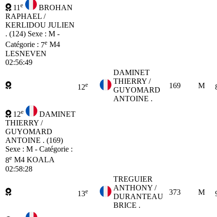
e
11
BROHAN
RAPHAEL /
KERLIDOU JULIEN
. (124)
Sexe : M -
e
Catégorie :
7
M4
LESNEVEN
02:56:49
DAMINET
THIERRY /
e
169
M
12
GUYOMARD
ANTOINE .
e
12
DAMINET
THIERRY /
GUYOMARD
ANTOINE . (169)
Sexe : M - Catégorie :
e
8
M4
KOALA
02:58:28
TREGUIER
ANTHONY /
e
373
M
13
DURANTEAU
BRICE .