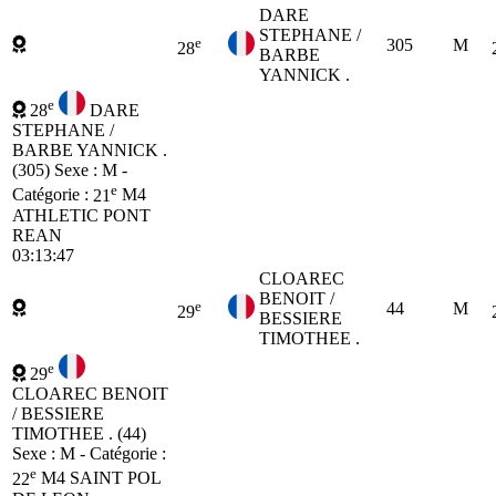
DARE
STEPHANE /
e
305
M
28
BARBE
YANNICK .
e
28
DARE
STEPHANE /
BARBE YANNICK .
(305)
Sexe : M -
e
Catégorie :
21
M4
ATHLETIC PONT
REAN
03:13:47
CLOAREC
BENOIT /
e
44
M
29
BESSIERE
TIMOTHEE .
e
29
CLOAREC BENOIT
/ BESSIERE
TIMOTHEE . (44)
Sexe : M - Catégorie :
e
22
M4
SAINT POL