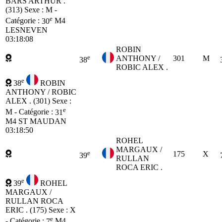
BARS ARTHUR .
(313)
Sexe : M -
e
Catégorie :
30
M4
LESNEVEN
03:18:08
ROBIN
e
ANTHONY /
301
M
38
ROBIC ALEX .
e
38
ROBIN
ANTHONY / ROBIC
ALEX . (301)
Sexe :
e
M - Catégorie :
31
M4
ST MAUDAN
03:18:50
ROHEL
MARGAUX /
e
175
X
39
RULLAN
ROCA ERIC .
e
39
ROHEL
MARGAUX /
RULLAN ROCA
ERIC . (175)
Sexe : X
e
- Catégorie :
7
M4