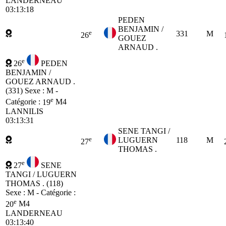
LANDERNEAU
03:13:18
PEDEN
BENJAMIN /
e
331
M
26
GOUEZ
ARNAUD .
e
26
PEDEN
BENJAMIN /
GOUEZ ARNAUD .
(331)
Sexe : M -
e
Catégorie :
19
M4
LANNILIS
03:13:31
SENE TANGI /
e
LUGUERN
118
M
27
THOMAS .
e
27
SENE
TANGI / LUGUERN
THOMAS . (118)
Sexe : M - Catégorie :
e
20
M4
LANDERNEAU
03:13:40