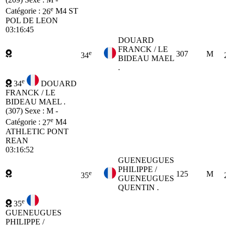
e
Catégorie :
26
M4
ST
POL DE LEON
03:16:45
DOUARD
FRANCK / LE
e
307
M
34
BIDEAU MAEL
.
e
34
DOUARD
FRANCK / LE
BIDEAU MAEL .
(307)
Sexe : M -
e
Catégorie :
27
M4
ATHLETIC PONT
REAN
03:16:52
GUENEUGUES
PHILIPPE /
e
125
M
35
GUENEUGUES
QUENTIN .
e
35
GUENEUGUES
PHILIPPE /