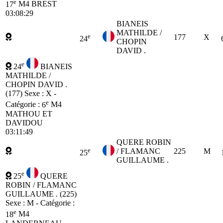
e
17
M4
BREST
03:08:29
BIANEIS
MATHILDE /
e
177
X
24
CHOPIN
DAVID .
e
24
BIANEIS
MATHILDE /
CHOPIN DAVID .
(177)
Sexe : X -
e
Catégorie :
6
M4
MATHOU ET
DAVIDOU
03:11:49
QUERE ROBIN
e
/ FLAMANC
225
M
25
GUILLAUME .
e
25
QUERE
ROBIN / FLAMANC
GUILLAUME . (225)
Sexe : M - Catégorie :
e
18
M4