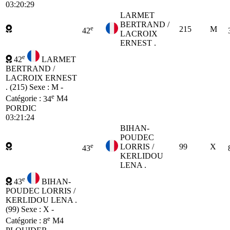
03:20:29
LARMET
BERTRAND /
e
215
M
42
LACROIX
ERNEST .
e
42
LARMET
BERTRAND /
LACROIX ERNEST
. (215)
Sexe : M -
e
Catégorie :
34
M4
PORDIC
03:21:24
BIHAN-
POUDEC
e
LORRIS /
99
X
43
KERLIDOU
LENA .
e
43
BIHAN-
POUDEC LORRIS /
KERLIDOU LENA .
(99)
Sexe : X -
e
Catégorie :
8
M4