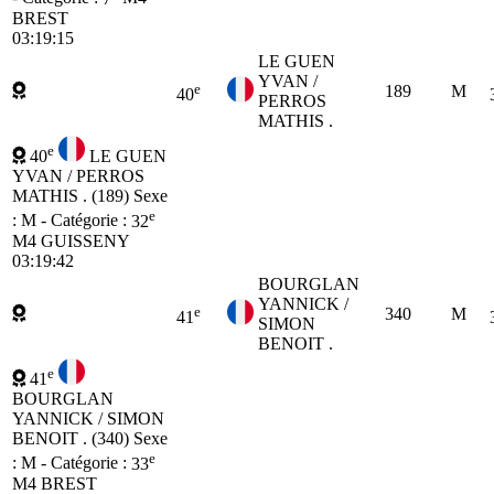
BREST
03:19:15
LE GUEN
YVAN /
e
189
M
40
PERROS
MATHIS .
e
40
LE GUEN
YVAN / PERROS
MATHIS . (189)
Sexe
e
: M - Catégorie :
32
M4
GUISSENY
03:19:42
BOURGLAN
YANNICK /
e
340
M
41
SIMON
BENOIT .
e
41
BOURGLAN
YANNICK / SIMON
BENOIT . (340)
Sexe
e
: M - Catégorie :
33
M4
BREST