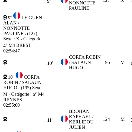
127
X
9
NONNOTTE
PAULINE .
e
9
LE GUEN
ALAN /
NONNOTTE
PAULINE . (127)
Sexe : X - Catégorie :
e
4
M4
BREST
02:54:47
CORFA ROBIN
e
/ SALAUN
195
M
10
HUGO .
e
10
CORFA
ROBIN / SALAUN
HUGO . (195)
Sexe :
e
M - Catégorie :
6
M4
RENNES
02:55:00
BROHAN
RAPHAEL /
e
124
M
11
KERLIDOU
JULIEN .