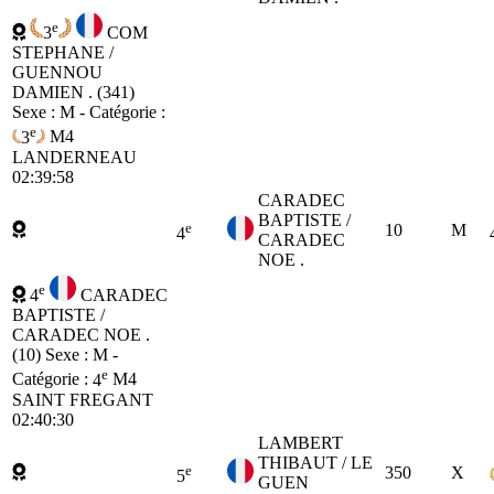
e
3
COM
STEPHANE /
GUENNOU
DAMIEN . (341)
Sexe : M - Catégorie :
e
3
M4
LANDERNEAU
02:39:58
CARADEC
BAPTISTE /
e
10
M
4
CARADEC
NOE .
e
4
CARADEC
BAPTISTE /
CARADEC NOE .
(10)
Sexe : M -
e
Catégorie :
4
M4
SAINT FREGANT
02:40:30
LAMBERT
THIBAUT / LE
e
350
X
5
GUEN