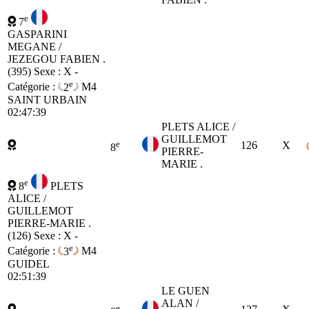
e
7
GASPARINI
MEGANE /
JEZEGOU FABIEN .
(395)
Sexe : X -
e
Catégorie :
2
M4
SAINT URBAIN
02:47:39
PLETS ALICE /
GUILLEMOT
e
126
X
8
PIERRE-
MARIE .
e
8
PLETS
ALICE /
GUILLEMOT
PIERRE-MARIE .
(126)
Sexe : X -
e
Catégorie :
3
M4
GUIDEL
02:51:39
LE GUEN
ALAN /
e