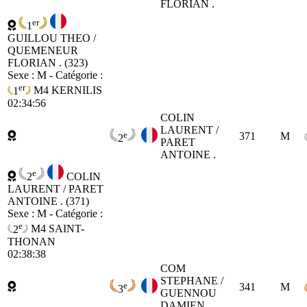
FLORIAN .
er
1
GUILLOU THEO /
QUEMENEUR
FLORIAN . (323)
Sexe : M - Catégorie :
er
1
M4
KERNILIS
02:34:56
COLIN
LAURENT /
e
371
M
2
PARET
ANTOINE .
e
2
COLIN
LAURENT / PARET
ANTOINE . (371)
Sexe : M - Catégorie :
e
2
M4
SAINT-
THONAN
02:38:38
COM
STEPHANE /
e
341
M
3
GUENNOU
DAMIEN .