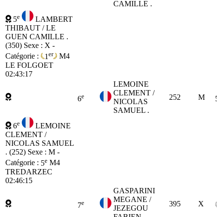
CAMILLE .
e
5
LAMBERT
THIBAUT / LE
GUEN CAMILLE .
(350)
Sexe : X -
er
Catégorie :
1
M4
LE FOLGOET
02:43:17
LEMOINE
CLEMENT /
e
252
M
6
NICOLAS
SAMUEL .
e
6
LEMOINE
CLEMENT /
NICOLAS SAMUEL
. (252)
Sexe : M -
e
Catégorie :
5
M4
TREDARZEC
02:46:15
GASPARINI
MEGANE /
e
395
X
7
JEZEGOU
FABIEN .