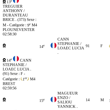
e
13
TREGUIER
ANTHONY /
DURANTEAU
BRICE . (373)
Sexe :
e
M - Catégorie :
9
M4
PLOUNEVENTER
02:58:30
CANN
STEPHANIE /
e
91
F
14
LOAEC LUCIA
.
e
14
CANN
STEPHANIE /
LOAEC LUCIA .
(91)
Sexe : F -
er
Catégorie :
1
M4
BREST
02:59:56
MAGUEUR
ENZO /
e
14
M
15
SALIOU
YANNICK .