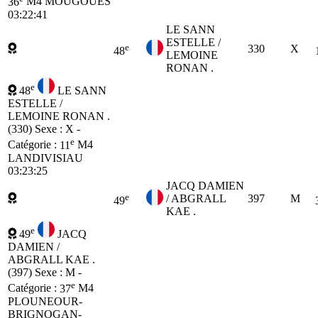
36
M4
MOUGOUES
03:22:41
LE SANN
ESTELLE /
e
330
X
48
LEMOINE
RONAN .
e
48
LE SANN
ESTELLE /
LEMOINE RONAN .
(330)
Sexe : X -
e
Catégorie :
11
M4
LANDIVISIAU
03:23:25
JACQ DAMIEN
e
/ ABGRALL
397
M
49
KAE .
e
49
JACQ
DAMIEN /
ABGRALL KAE .
(397)
Sexe : M -
e
Catégorie :
37
M4
PLOUNEOUR-
BRIGNOGAN-