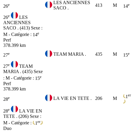
LES ANCIENNES
e
e
413
M
26
14
SACO .
e
26
LES
ANCIENNES
SACO . (413)
Sexe :
e
M - Catégorie :
14
Perf
378.399 km
e
e
TEAM MARIA .
435
M
27
15
e
27
TEAM
MARIA . (435)
Sexe
e
: M - Catégorie :
15
Perf
378.399 km
er
1
e
LA VIE EN TETE .
206
M
28
e
28
LA VIE EN
TETE . (206)
Sexe :
er
M - Catégorie :
1
Duo