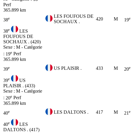
Perf
365.899 km
LES FOUFOUS DE
e
e
420
M
38
19
SOCHAUX .
e
38
LES
FOUFOUS DE
SOCHAUX . (420)
Sexe : M - Catégorie
e
:
19
Perf
365.899 km
e
e
US PLAISIR .
433
M
39
20
e
39
US
PLAISIR . (433)
Sexe : M - Catégorie
e
:
20
Perf
365.899 km
e
e
LES DALTONS .
417
M
40
21
e
40
LES
DALTONS . (417)