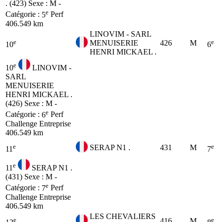
. (423)
Sexe : M -
e
Catégorie :
5
Perf
406.549 km
LINOVIM - SARL
e
e
MENUISERIE
426
M
10
6
HENRI MICKAEL .
e
10
LINOVIM -
SARL
MENUISERIE
HENRI MICKAEL .
(426)
Sexe : M -
e
Catégorie :
6
Perf
Challenge Entreprise
406.549 km
e
e
SERAP N1 .
431
M
11
7
e
11
SERAP N1 .
(431)
Sexe : M -
e
Catégorie :
7
Perf
Challenge Entreprise
406.549 km
LES CHEVALIERS
e
e
416
M