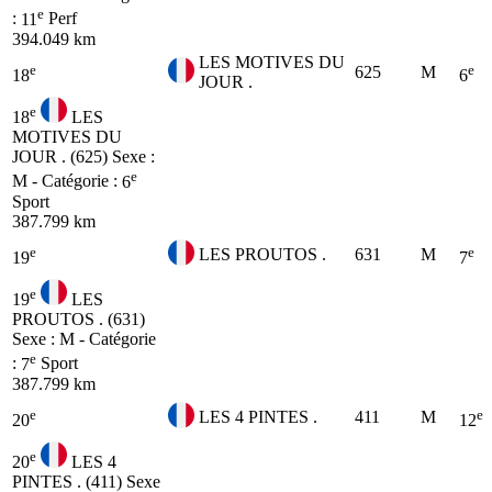
e
:
11
Perf
394.049 km
LES MOTIVES DU
e
e
625
M
18
6
JOUR .
e
18
LES
MOTIVES DU
JOUR . (625)
Sexe :
e
M - Catégorie :
6
Sport
387.799 km
e
e
LES PROUTOS .
631
M
19
7
e
19
LES
PROUTOS . (631)
Sexe : M - Catégorie
e
:
7
Sport
387.799 km
e
e
LES 4 PINTES .
411
M
20
12
e
20
LES 4
PINTES . (411)
Sexe