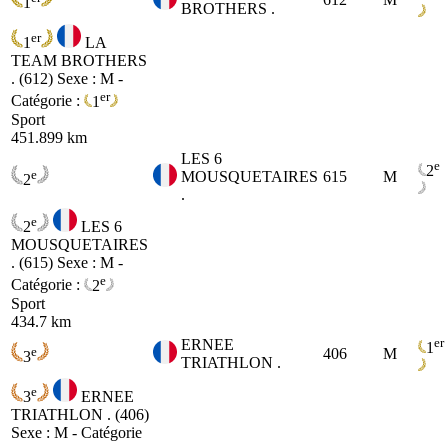
1
BROTHERS .
er
1
LA
TEAM BROTHERS
. (612)
Sexe : M -
er
Catégorie :
1
Sport
451.899 km
LES 6
e
2
e
MOUSQUETAIRES
615
M
2
.
e
2
LES 6
MOUSQUETAIRES
. (615)
Sexe : M -
e
Catégorie :
2
Sport
434.7 km
er
ERNEE
1
e
406
M
3
TRIATHLON .
e
3
ERNEE
TRIATHLON . (406)
Sexe : M - Catégorie