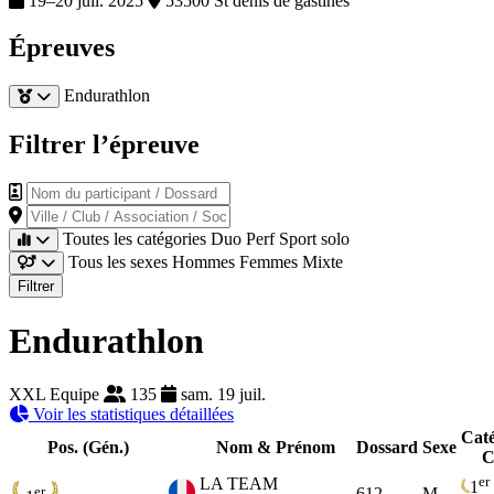
19–20 juil. 2025
53500 St denis de gastines
Épreuves
Endurathlon
Filtrer l’épreuve
Nom du participant / Dossard
Ville / Club / Association / Société
Toutes les catégories
Duo
Perf
Sport
solo
Tous les sexes
Hommes
Femmes
Mixte
Filtrer
Endurathlon
XXL Equipe
135
sam. 19 juil.
Voir les statistiques détaillées
Caté
Pos. (Gén.)
Nom & Prénom
Dossard
Sexe
C
er
LA TEAM
1
er
612
M