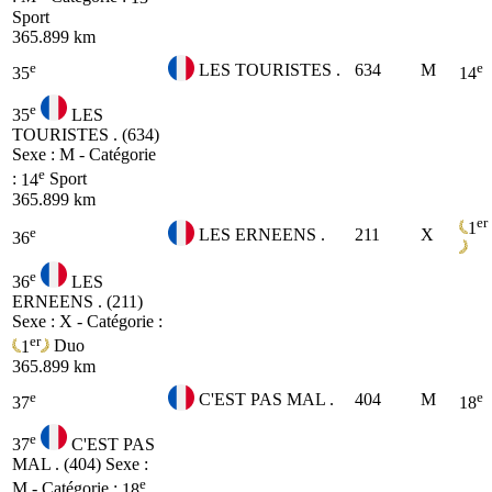
Sport
365.899 km
e
e
LES TOURISTES .
634
M
35
14
e
35
LES
TOURISTES . (634)
Sexe : M - Catégorie
e
:
14
Sport
365.899 km
er
1
e
LES ERNEENS .
211
X
36
e
36
LES
ERNEENS . (211)
Sexe : X - Catégorie :
er
1
Duo
365.899 km
e
e
C'EST PAS MAL .
404
M
37
18
e
37
C'EST PAS
MAL . (404)
Sexe :
e
M - Catégorie :
18