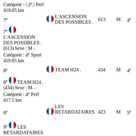
e
Catégorie :
3
Perf
419.85 km
L'ASCENSION
e
e
613
M
7
4
DES POSSIBLES .
e
7
L'ASCENSION
DES POSSIBLES .
(613)
Sexe : M -
e
Catégorie :
4
Sport
419.85 km
e
e
TEAM H24 .
434
M
8
4
e
8
TEAM H24 .
(434)
Sexe : M -
e
Catégorie :
4
Perf
417.5 km
LES
e
e
RETARDATAIRES
423
M
9
5
.
e
9
LES
RETARDATAIRES