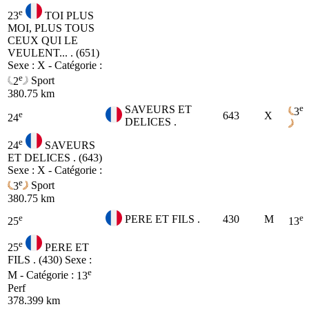
e
23
TOI PLUS
MOI, PLUS TOUS
CEUX QUI LE
VEULENT... . (651)
Sexe : X - Catégorie :
e
2
Sport
380.75 km
e
SAVEURS ET
3
e
643
X
24
DELICES .
e
24
SAVEURS
ET DELICES . (643)
Sexe : X - Catégorie :
e
3
Sport
380.75 km
e
e
PERE ET FILS .
430
M
25
13
e
25
PERE ET
FILS . (430)
Sexe :
e
M - Catégorie :
13
Perf
378.399 km