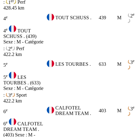
er
:
1
Perf
428.45 km
e
2
e
TOUT SCHUSS .
439
M
4
e
4
TOUT
SCHUSS . (439)
Sexe : M - Catégorie
e
:
2
Perf
422.2 km
e
3
e
LES TOURBES .
633
M
5
e
5
LES
TOURBES . (633)
Sexe : M - Catégorie
e
:
3
Sport
422.2 km
e
CALFOTEL
3
e
403
M
6
DREAM TEAM .
e
6
CALFOTEL
DREAM TEAM .
(403)
Sexe : M -