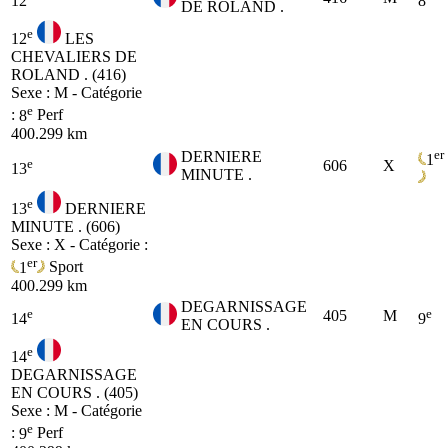
12
8
DE ROLAND .
e
12
LES
CHEVALIERS DE
ROLAND . (416)
Sexe : M - Catégorie
e
:
8
Perf
400.299 km
er
DERNIERE
1
e
606
X
13
MINUTE .
e
13
DERNIERE
MINUTE . (606)
Sexe : X - Catégorie :
er
1
Sport
400.299 km
DEGARNISSAGE
e
e
405
M
14
9
EN COURS .
e
14
DEGARNISSAGE
EN COURS . (405)
Sexe : M - Catégorie
e
:
9
Perf