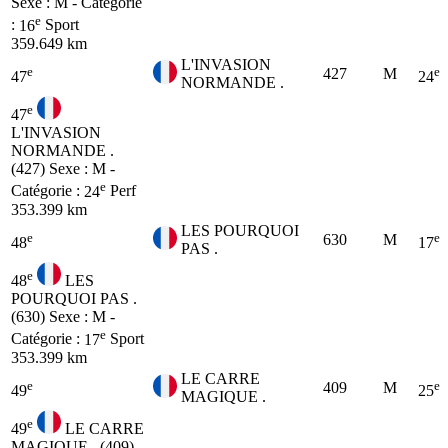
Sexe : M - Catégorie
e
:
16
Sport
359.649 km
L'INVASION
e
e
427
M
47
24
NORMANDE .
e
47
L'INVASION
NORMANDE .
(427)
Sexe : M -
e
Catégorie :
24
Perf
353.399 km
LES POURQUOI
e
e
630
M
48
17
PAS .
e
48
LES
POURQUOI PAS .
(630)
Sexe : M -
e
Catégorie :
17
Sport
353.399 km
LE CARRE
e
e
409
M
49
25
MAGIQUE .
e
49
LE CARRE
MAGIQUE . (409)