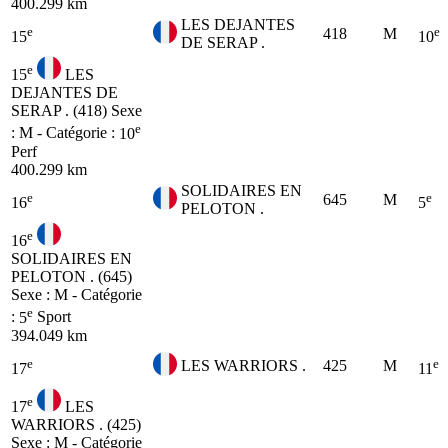
400.299 km
LES DEJANTES
e
e
418
M
15
10
DE SERAP .
e
15
LES
DEJANTES DE
SERAP . (418)
Sexe
e
: M - Catégorie :
10
Perf
400.299 km
SOLIDAIRES EN
e
e
645
M
16
5
PELOTON .
e
16
SOLIDAIRES EN
PELOTON . (645)
Sexe : M - Catégorie
e
:
5
Sport
394.049 km
e
e
LES WARRIORS .
425
M
17
11
e
17
LES
WARRIORS . (425)
Sexe : M - Catégorie