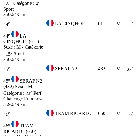
e
: X - Catégorie :
4
Sport
359.649 km
e
e
LA CINQHOP .
611
M
44
15
e
44
LA
CINQHOP . (611)
Sexe : M - Catégorie
e
:
15
Sport
359.649 km
e
e
SERAP N2 .
432
M
45
23
e
45
SERAP N2 .
(432)
Sexe : M -
e
Catégorie :
23
Perf
Challenge Entreprise
359.649 km
e
e
TEAM RICARD .
650
M
46
16
e
46
TEAM
RICARD . (650)