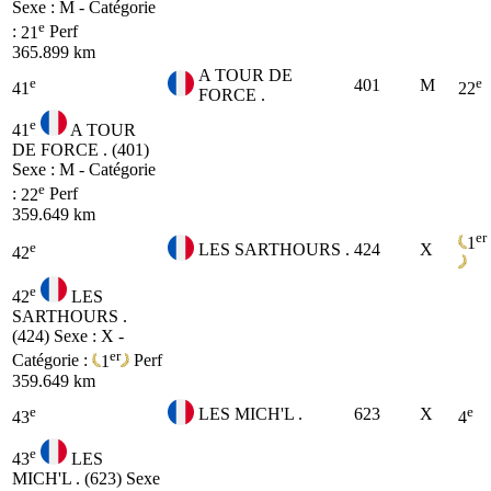
Sexe : M - Catégorie
e
:
21
Perf
365.899 km
A TOUR DE
e
e
401
M
41
22
FORCE .
e
41
A TOUR
DE FORCE . (401)
Sexe : M - Catégorie
e
:
22
Perf
359.649 km
er
1
e
LES SARTHOURS .
424
X
42
e
42
LES
SARTHOURS .
(424)
Sexe : X -
er
Catégorie :
1
Perf
359.649 km
e
e
LES MICH'L .
623
X
43
4
e
43
LES
MICH'L . (623)
Sexe