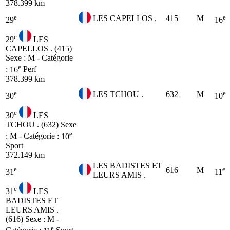
378.399 km
e
e
LES CAPELLOS .
415
M
29
16
e
29
LES
CAPELLOS . (415)
Sexe : M - Catégorie
e
:
16
Perf
378.399 km
e
e
LES TCHOU .
632
M
30
10
e
30
LES
TCHOU . (632)
Sexe
e
: M - Catégorie :
10
Sport
372.149 km
LES BADISTES ET
e
e
616
M
31
11
LEURS AMIS .
e
31
LES
BADISTES ET
LEURS AMIS .
(616)
Sexe : M -
e