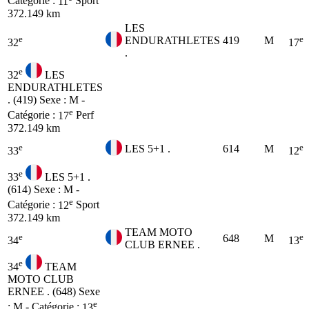
Catégorie :
11
Sport
372.149 km
LES
e
e
ENDURATHLETES
419
M
32
17
.
e
32
LES
ENDURATHLETES
. (419)
Sexe : M -
e
Catégorie :
17
Perf
372.149 km
e
e
LES 5+1 .
614
M
33
12
e
33
LES 5+1 .
(614)
Sexe : M -
e
Catégorie :
12
Sport
372.149 km
TEAM MOTO
e
e
648
M
34
13
CLUB ERNEE .
e
34
TEAM
MOTO CLUB
ERNEE . (648)
Sexe
e
: M - Catégorie :
13