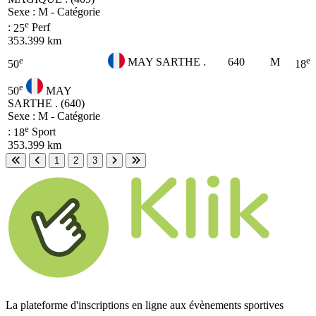
Sexe : M - Catégorie
e
:
25
Perf
353.399 km
e
e
MAY SARTHE .
640
M
50
18
e
50
MAY
SARTHE . (640)
Sexe : M - Catégorie
e
:
18
Sport
353.399 km
1
2
3
Première page
Page précédente
Page suivante
Dernière page
La plateforme d'inscriptions en ligne aux évènements sportives