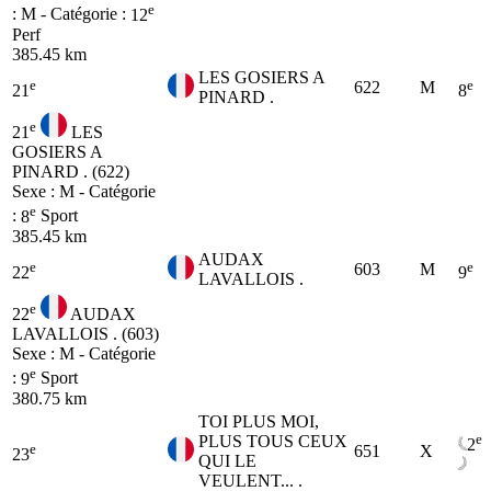
e
: M - Catégorie :
12
Perf
385.45 km
LES GOSIERS A
e
e
622
M
21
8
PINARD .
e
21
LES
GOSIERS A
PINARD . (622)
Sexe : M - Catégorie
e
:
8
Sport
385.45 km
AUDAX
e
e
603
M
22
9
LAVALLOIS .
e
22
AUDAX
LAVALLOIS . (603)
Sexe : M - Catégorie
e
:
9
Sport
380.75 km
TOI PLUS MOI,
e
PLUS TOUS CEUX
2
e
651
X
23
QUI LE
VEULENT... .