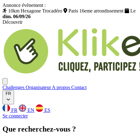
Annonce évènement :
10km Hexagone Trocadéro
Paris 16eme arrondissement
Le
dim. 06/09/26
Découvrir
Klikego
Ouvrir menu
Challenges
Organisateur
A propos
Contact
FR
FR
EN
ES
Se connecter
Que
recherchez
-vous ?