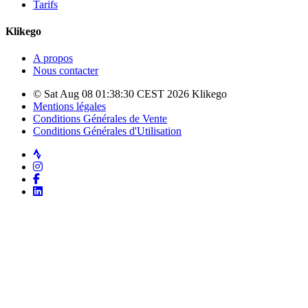
Tarifs
Klikego
A propos
Nous contacter
© Sat Aug 08 01:38:30 CEST 2026 Klikego
Mentions légales
Conditions Générales de Vente
Conditions Générales d'Utilisation
Strava
Instagram
Facebook
LinkedIn