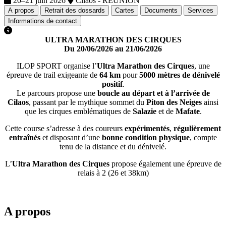
20–21 juin 2026
Cilaos - RÉUNION
A propos
Retrait des dossards
Cartes
Documents
Services
Informations de contact
ULTRA MARATHON DES CIRQUES
Du 20/06/2026 au 21/06/2026
ILOP SPORT organise l’
Ultra Marathon des Cirques
, une
épreuve de trail exigeante de
64 km
pour
5000 mètres de dénivelé
positif
.
Le parcours propose une
boucle au départ et à l’arrivée de
Cilaos
, passant par le mythique sommet du
Piton des Neiges
ainsi
que les cirques emblématiques de
Salazie
et de
Mafate
.
Cette course s’adresse à des coureurs
expérimentés
,
régulièrement
entraînés
et disposant d’une
bonne condition physique
, compte
tenu de la distance et du dénivelé.
L’
Ultra Marathon des Cirques
propose également une épreuve de
relais à 2 (26 et 38km)
A propos