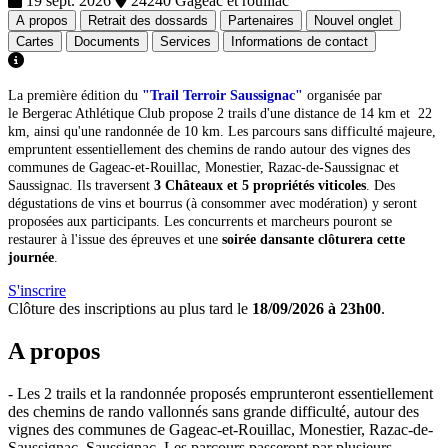
19 sept. 2026
24240 Gageac et rouillac
A propos
Retrait des dossards
Partenaires
Nouvel onglet
Cartes
Documents
Services
Informations de contact
La première édition du
"Trail Terroir Saussignac"
organisée par
le Bergerac Athlétique Club propose 2 trails d'une distance de 14 km et 22
km, ainsi qu'une randonnée de 10 km. Les parcours sans difficulté majeure,
empruntent essentiellement des chemins de rando autour des vignes des
communes de Gageac-et-Rouillac, Monestier, Razac-de-Saussignac et
Saussignac. Ils traversent
3 Châteaux et 5 propriétés
viticoles
. Des
dégustations de vins et bourrus (à consommer avec modération) y seront
proposées aux participants. Les concurrents et marcheurs pouront se
restaurer à l'issue des épreuves et une
soirée dansante clôturera cette
journée
.
S'inscrire
Clôture des inscriptions au plus tard le
18/09/2026 à 23h00
.
A propos
- Les 2 trails et la randonnée proposés emprunteront essentiellement
des chemins de rando vallonnés sans grande difficulté, autour des
vignes des communes de Gageac-et-Rouillac, Monestier, Razac-de-
Saussignac, Saussignac. Les parcours passeront par plusieurs