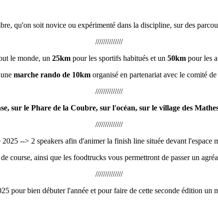
e, qu'on soit novice ou expérimenté dans la discipline, sur des parcour
//////////////
out le monde, un
25km
pour les sportifs habitués et un
50km
pour les at
s une
marche rando de 10km
organisé en partenariat avec le comité d
//////////////
, sur le Phare de la Coubre, sur l'océan, sur le village des Mathes,
//////////////
025 --> 2 speakers afin d'animer la finish line située devant l'espace mu
n de course, ainsi que les foodtrucks vous permettront de passer un agréa
//////////////
5 pour bien débuter l'année et pour faire de cette seconde édition un 