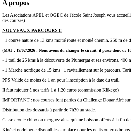
A propos
Les Asociations APEL et OGEC de l'école Saint Joseph vous accueille p
des courses)
NOUVEAUX PARCOURS !!
- 1 course nature de 13 kms moitié route et moitié chemin. 250 m de dé
(MAJ : 19/02/2026 : Nous avons du changer le circuit, il passe donc de 
- 1 trail de 25 kms à la découverte de Plumergat et ses environs. 400 m
- 1 Marche nordique de 15 kms : 1 ravitaillement sur le parcours. Tarif
PPS Valide de moins de 1 an pour l'inscription à la date du trail..
Il faut rajouter à nos tarifs 1 à 1.20 euros (commission Klikego)
IMPORTANT : nos courses font parties du Challenge Douar Alré sur 
Distribution des dossards à partir de 7h30 au stade.
Casse croute chipo ou merguez ainsi qu'une boisson offerts à la fin d
Kiné et podologue disponibles sur place pour les petits ou gros bobos. 