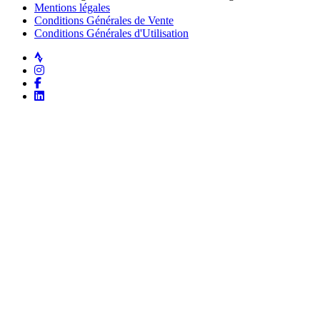
Mentions légales
Conditions Générales de Vente
Conditions Générales d'Utilisation
Strava
Instagram
Facebook
LinkedIn