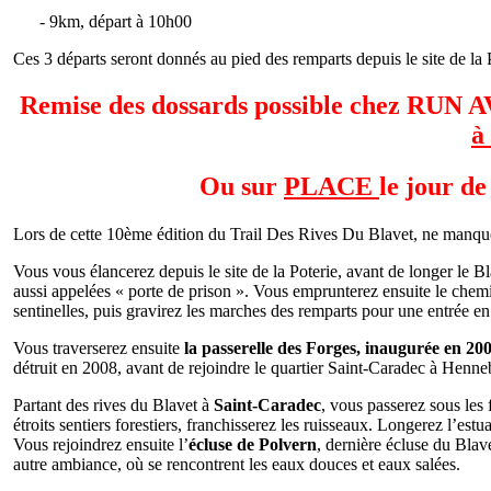
- 9km, départ à 10h00
Ces 3 départs seront donnés au pied des remparts depuis le site de la 
Remise des dossards possible chez R
à
Ou sur
PLACE
le jour de
Lors de cette 10ème édition du Trail Des Rives Du Blavet, ne manqu
Vous vous élancerez depuis le site de la Poterie, avant de longer le B
aussi appelées « porte de prison ». Vous emprunterez ensuite le chemi
sentinelles, puis gravirez les marches des remparts pour une entrée en
Vous traverserez ensuite
la passerelle des Forges, inaugurée en 20
détruit en 2008, avant de rejoindre le quartier Saint-Caradec à Henne
Partant des rives du Blavet à
Saint-Caradec
, vous passerez sous les
étroits sentiers forestiers, franchisserez les ruisseaux. Longerez l’est
Vous rejoindrez ensuite l’
écluse de Polvern
, dernière écluse du Blav
autre ambiance, où se rencontrent les eaux douces et eaux salées.