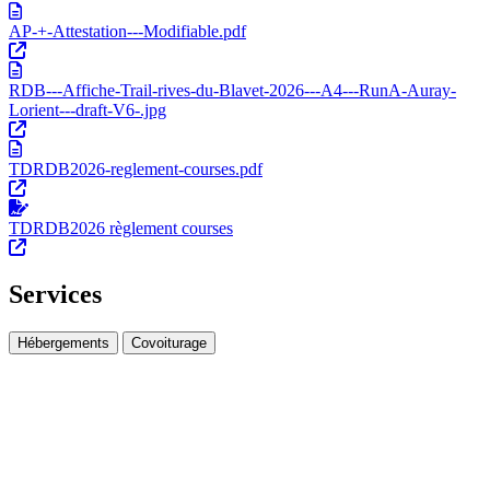
AP-+-Attestation---Modifiable.pdf
RDB---Affiche-Trail-rives-du-Blavet-2026---A4---RunA-Auray-
Lorient---draft-V6-.jpg
TDRDB2026-reglement-courses.pdf
TDRDB2026 règlement courses
Services
Hébergements
Covoiturage