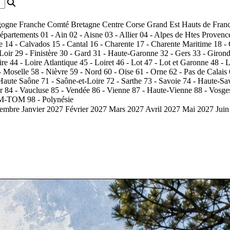
ogne Franche Comté
Bretagne
Centre
Corse
Grand Est
Hauts de Fran
départements
01 - Ain
02 - Aisne
03 - Allier
04 - Alpes de Htes Provenc
e
14 - Calvados
15 - Cantal
16 - Charente
17 - Charente Maritime
18 -
 Loir
29 - Finistère
30 - Gard
31 - Haute-Garonne
32 - Gers
33 - Giron
ire
44 - Loire Atlantique
45 - Loiret
46 - Lot
47 - Lot et Garonne
48 - 
- Moselle
58 - Nièvre
59 - Nord
60 - Oise
61 - Orne
62 - Pas de Calais
 Haute Saône
71 - Saône-et-Loire
72 - Sarthe
73 - Savoie
74 - Haute-Sa
r
84 - Vaucluse
85 - Vendée
86 - Vienne
87 - Haute-Vienne
88 - Vosge
OM-TOM
98 - Polynésie
embre
Janvier 2027
Février 2027
Mars 2027
Avril 2027
Mai 2027
Juin