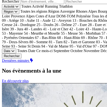
Rechercher
Toutes
Activité
Running
Triathlon
Activité
Toutes les régions
Région
Auvergne Rhones Alpes
Bourg
Région
Loire
Provence Alpes Cotes d'Azur
DOM-TOM
Polynésie
Tous les 
09 - Ariège
10 - Aube
11 - Aude
12 - Aveyron
13 - Bouches du Rhôn
Creuse
24 - Dordogne
25 - Doubs
26 - Drôme
27 - Eure
28 - Eure et
Isère
39 - Jura
40 - Landes
41 - Loir et Cher
42 - Loire
43 - Haute-Lo
53 - Mayenne
54 - Meurthe et Moselle
55 - Meuse
56 - Morbihan
57 
- Pyrénées Orientales
67 - Bas-Rhin
68 - Haut-Rhin
69 - Rhône
70 -
79 - Deux-Sèvres
80 - Somme
81 - Tarn
82 - Tarn et Garonne
83 - Va
Seine
93 - Seine St Denis
94 - Val de Marne
95 - Val d'Oise
97 - D
Toutes
Date
Ce mois-ci
Septembre
Octobre
Novembre
Déc
Date
Rechercher
Dernières minutes
Nos évènements
à la une
En découvrir plus