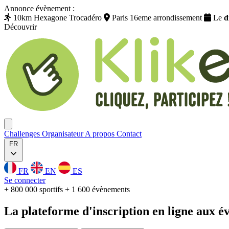
Annonce évènement :
10km Hexagone Trocadéro
Paris 16eme arrondissement
Le
d
Découvrir
Klikego
Ouvrir menu
Challenges
Organisateur
A propos
Contact
FR
FR
EN
ES
Se connecter
+ 800 000 sportifs
+ 1 600 évènements
La plateforme
d'inscription
en ligne aux
é