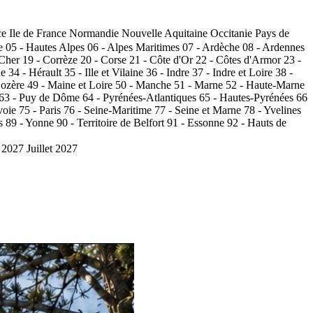
ce
Ile de France
Normandie
Nouvelle Aquitaine
Occitanie
Pays de
e
05 - Hautes Alpes
06 - Alpes Maritimes
07 - Ardèche
08 - Ardennes
 Cher
19 - Corrèze
20 - Corse
21 - Côte d'Or
22 - Côtes d'Armor
23 -
de
34 - Hérault
35 - Ille et Vilaine
36 - Indre
37 - Indre et Loire
38 -
Lozère
49 - Maine et Loire
50 - Manche
51 - Marne
52 - Haute-Marne
63 - Puy de Dôme
64 - Pyrénées-Atlantiques
65 - Hautes-Pyrénées
66
voie
75 - Paris
76 - Seine-Maritime
77 - Seine et Marne
78 - Yvelines
s
89 - Yonne
90 - Territoire de Belfort
91 - Essonne
92 - Hauts de
 2027
Juillet 2027