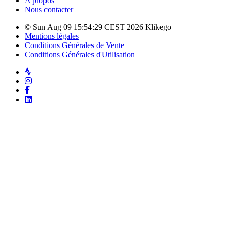
A propos
Nous contacter
© Sun Aug 09 15:54:29 CEST 2026 Klikego
Mentions légales
Conditions Générales de Vente
Conditions Générales d'Utilisation
Strava
Instagram
Facebook
LinkedIn