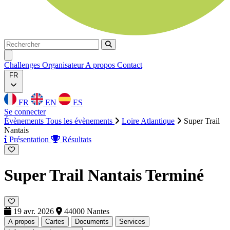
Rechercher
Rechercher
Ouvrir menu
Challenges
Organisateur
A propos
Contact
FR
FR
EN
ES
Se connecter
Évènements
Tous les évènements
Loire Atlantique
Super Trail
Nantais
Présentation
Résultats
Super Trail Nantais
Terminé
19 avr. 2026
44000 Nantes
A propos
Cartes
Documents
Services