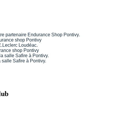
tre partenaire Endurance Shop Pontivy.
durance shop Pontivy
E.Leclerc Loudéac.
rance shop Pontivy
a salle Safire à Pontivy.
 salle Safire à Pontivy.
lub