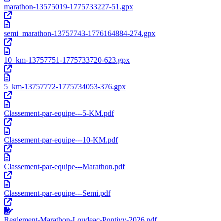
marathon-13575019-1775733227-51.gpx
semi_marathon-13757743-1776164884-274.gpx
10_km-13757751-1775733720-623.gpx
5_km-13757772-1775734053-376.gpx
Classement-par-equipe---5-KM.pdf
Classement-par-equipe---10-KM.pdf
Classement-par-equipe---Marathon.pdf
Classement-par-equipe---Semi.pdf
Reglement-Marathon-Loudeac-Pontivy-2026.pdf