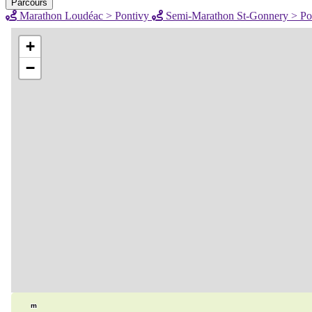
Parcours
Marathon Loudéac > Pontivy
Semi-Marathon St-Gonnery > Po