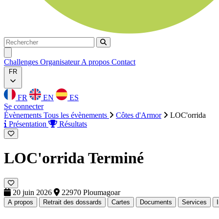
Rechercher
Rechercher
Ouvrir menu
Challenges
Organisateur
A propos
Contact
FR
FR
EN
ES
Se connecter
Évènements
Tous les évènements
Côtes d'Armor
LOC'orrida
Présentation
Résultats
LOC'orrida
Terminé
20 juin 2026
22970 Ploumagoar
A propos
Retrait des dossards
Cartes
Documents
Services