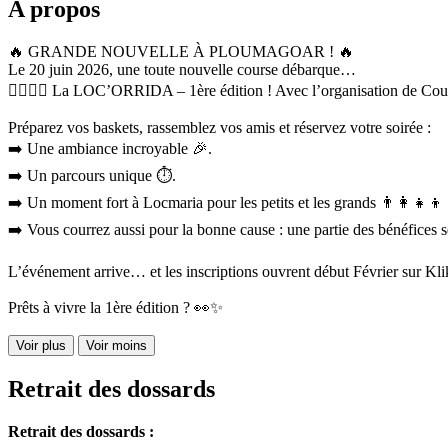
A propos
🔥 GRANDE NOUVELLE À PLOUMAGOAR ! 🔥
Le 20 juin 2026, une toute nouvelle course débarque…
🏃‍♂️🏃‍♀️ La LOC’ORRIDA – 1ère édition ! Avec l’organisation de Co
Préparez vos baskets, rassemblez vos amis et réservez votre soirée :
➡️ Une ambiance incroyable 🎉.
➡️ Un parcours unique ⏱️.
➡️ Un moment fort à Locmaria pour les petits et les grands 👨‍👩‍👧‍👦 
➡️ Vous courrez aussi pour la bonne cause : une partie des bénéfices s
L’événement arrive… et les inscriptions ouvrent début Février sur Kli
Prêts à vivre la 1ère édition ? 👀✨
Voir plus
Voir moins
Retrait des dossards
Retrait des dossards :