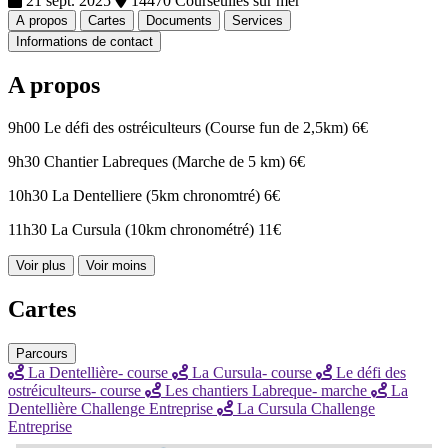
21 sept. 2025
14470 Courseulles sur mer
A propos
Cartes
Documents
Services
Informations de contact
A propos
9h00 Le défi des ostréiculteurs (Course fun de 2,5km) 6€
9h30 Chantier Labreques (Marche de 5 km) 6€
10h30 La Dentelliere (5km chronomtré) 6€
11h30 La Cursula (10km chronométré) 11€
Voir plus
Voir moins
Cartes
Parcours
La Dentellière- course
La Cursula- course
Le défi des
ostréiculteurs- course
Les chantiers Labreque- marche
La
Dentellière Challenge Entreprise
La Cursula Challenge
Entreprise