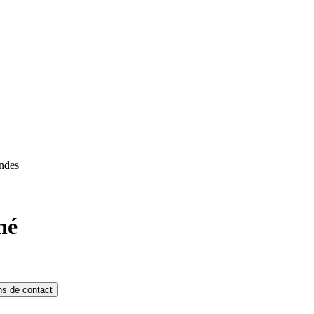
ndes
né
ns de contact