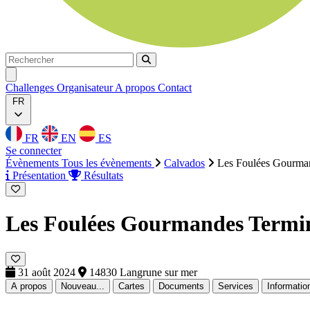
Rechercher
Rechercher
Ouvrir menu
Challenges
Organisateur
A propos
Contact
FR
FR
EN
ES
Se connecter
Évènements
Tous les évènements
Calvados
Les Foulées Gourma
Présentation
Résultats
Les Foulées Gourmandes
Termi
31 août 2024
14830 Langrune sur mer
A propos
Nouveau...
Cartes
Documents
Services
Informatio