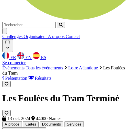
Rechercher
Rechercher
Ouvrir menu
Challenges
Organisateur
A propos
Contact
FR
FR
EN
ES
Se connecter
Évènements
Tous les évènements
Loire Atlantique
Les Foulées
du Tram
Présentation
Résultats
Les Foulées du Tram
Terminé
13 oct. 2024
44000 Nantes
A propos
Cartes
Documents
Services