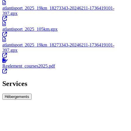
atlantisport_2025_19km_18273343-20246211-1736419101-
397.gpx
atlantisport_2025_105km.gpx
atlantisport_2025_19km_18273343-20246211-1736419101-
397.gpx
Reglement_courses2025.pdf
Services
Hébergements