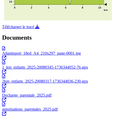
Télécharger le tracé
Documents
Atlantisport_18ed_A4_210x297_page-0001.jpg
1_km_enfants_2025-20080345-1736344052-76.gpx
2km_enfants_2025-20080317-1736344036-230.gpx
Decharge_parentale_2025.pdf
autorisations_parentales_2025.pdf