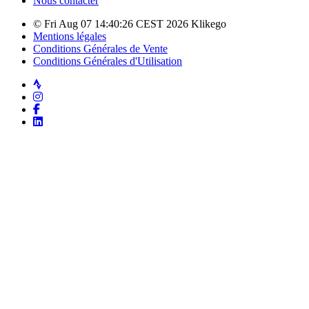
Nous contacter
© Fri Aug 07 14:40:26 CEST 2026 Klikego
Mentions légales
Conditions Générales de Vente
Conditions Générales d'Utilisation
Strava
Instagram
Facebook
LinkedIn