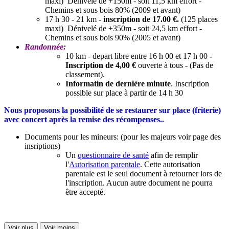
maxi) Dénivelé de +150m - soit 11,5 km effort -
Chemins et sous bois 80% (2009 et avant)
17 h 30 - 21 km -
inscription de 17.00 €.
(125 places
maxi) Dénivelé de +350m - soit 24,5 km effort -
Chemins et sous bois 90% (2005 et avant)
Randonnée:
10 km - depart libre entre 16 h 00 et 17 h 00
-
Inscription de 4,00 €
ouverte à tous - (Pas de
classement).
Informatin de dernière minute
. Inscription
possible sur place à partir de 14 h 30
Nous proposons la possibilité de se restaurer sur place (friterie)
avec concert après la remise des récompenses..
Documents pour les mineurs: (pour les majeurs voir page des
insriptions)
Un
questionnaire de santé
afin de remplir
l'
Autorisation parentale
. Cette autorisation
parentale est le seul document à retourner lors de
l'inscription. Aucun autre document ne pourra
être accepté.
Voir plus
Voir moins