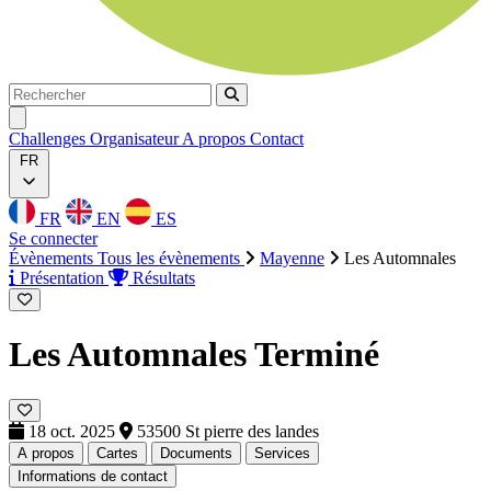
Rechercher
Rechercher
Ouvrir menu
Challenges
Organisateur
A propos
Contact
FR
FR
EN
ES
Se connecter
Évènements
Tous les évènements
Mayenne
Les Automnales
Présentation
Résultats
Les Automnales
Terminé
18 oct. 2025
53500 St pierre des landes
A propos
Cartes
Documents
Services
Informations de contact