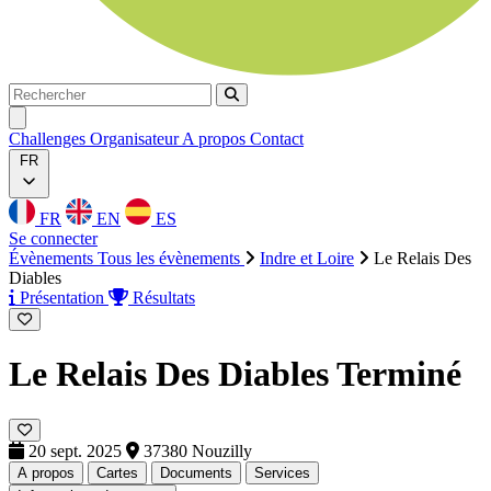
Rechercher
Rechercher
Ouvrir menu
Challenges
Organisateur
A propos
Contact
FR
FR
EN
ES
Se connecter
Évènements
Tous les évènements
Indre et Loire
Le Relais Des
Diables
Présentation
Résultats
Le Relais Des Diables
Terminé
20 sept. 2025
37380 Nouzilly
A propos
Cartes
Documents
Services