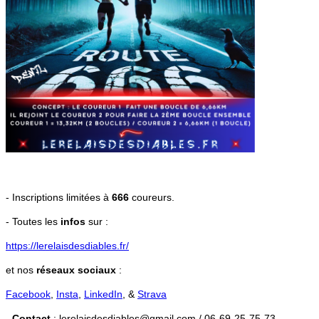
- Inscriptions limitées à
666
coureurs.
- Toutes les
infos
sur :
https://lerelaisdesdiables.fr/
et nos
réseaux sociaux
:
Facebook
,
Insta
,
LinkedIn
, &
Strava
-
Contact
:
lerelaisdesdiables@gmail.com / 06-69-25-75-73