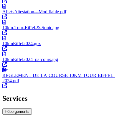
AP-+-Attestation---Modifiable.pdf
10km-Tour-Eiffel-&-Sonic.jpg
10kmEiffel2024.gpx
10kmEiffel2024_parcours.jpg
REGLEMENT-DE-LA-COURSE-10KM-TOUR-EIFFEL-
2024.pdf
Services
Hébergements