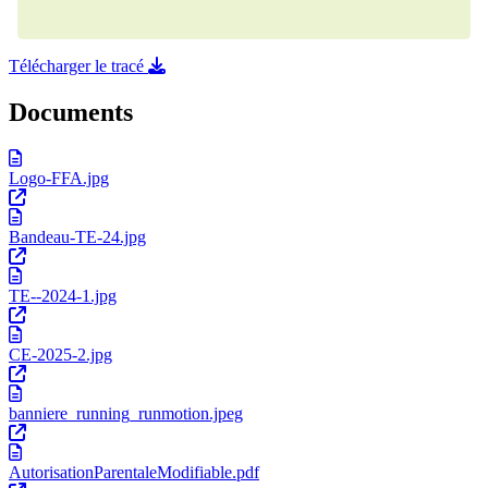
Télécharger le tracé
Documents
Logo-FFA.jpg
Bandeau-TE-24.jpg
TE--2024-1.jpg
CE-2025-2.jpg
banniere_running_runmotion.jpeg
AutorisationParentaleModifiable.pdf