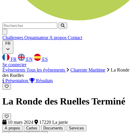
Rechercher
Rechercher
Ouvrir menu
Challenges
Organisateur
A propos
Contact
FR
FR
EN
ES
Se connecter
Évènements
Tous les évènements
Charente Maritime
La Ronde
des Ruelles
Présentation
Résultats
La Ronde des Ruelles
Terminé
10 mars 2024
17220 La jarrie
A propos
Cartes
Documents
Services