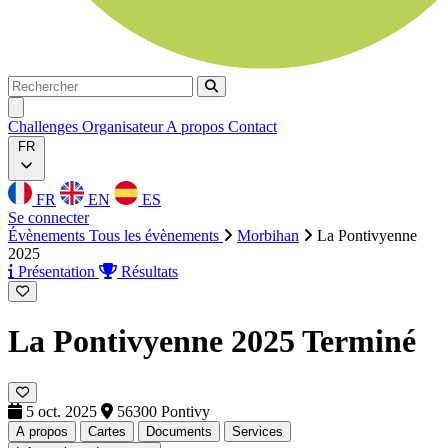
Rechercher
Rechercher
Ouvrir menu
Challenges
Organisateur
A propos
Contact
FR
FR
EN
ES
Se connecter
Évènements
Tous les évènements
Morbihan
La Pontivyenne
2025
Présentation
Résultats
La Pontivyenne 2025
Terminé
5 oct. 2025
56300 Pontivy
A propos
Cartes
Documents
Services