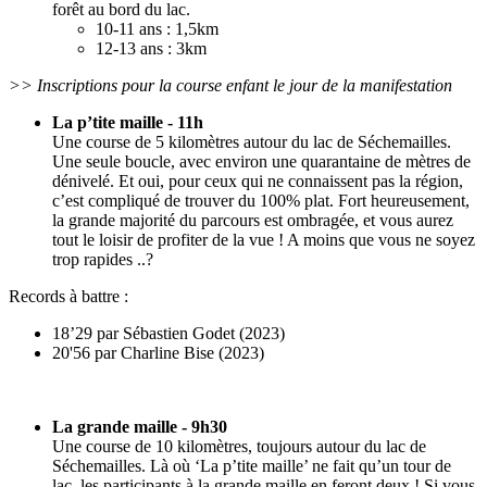
forêt au bord du lac.
10-11 ans : 1,5km
12-13 ans : 3km
>> Inscriptions pour la course enfant le jour de la manifestation
La p’tite maille - 11h
Une course de 5 kilomètres autour du lac de Séchemailles.
Une seule boucle, avec environ une quarantaine de mètres de
dénivelé. Et oui, pour ceux qui ne connaissent pas la région,
c’est compliqué de trouver du 100% plat. Fort heureusement,
la grande majorité du parcours est ombragée, et vous aurez
tout le loisir de profiter de la vue ! A moins que vous ne soyez
trop rapides ..?
Records à battre :
18’29 par Sébastien Godet (2023)
20'56 par Charline Bise (2023)
La grande maille - 9h30
Une course de 10 kilomètres, toujours autour du lac de
Séchemailles. Là où ‘La p’tite maille’ ne fait qu’un tour de
lac, les participants à la grande maille en feront deux ! Si vous