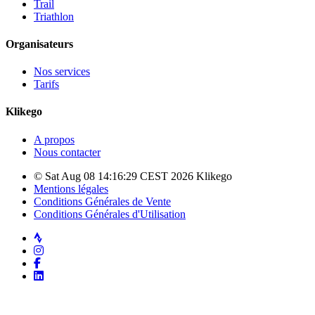
Trail
Triathlon
Organisateurs
Nos services
Tarifs
Klikego
A propos
Nous contacter
© Sat Aug 08 14:16:29 CEST 2026 Klikego
Mentions légales
Conditions Générales de Vente
Conditions Générales d'Utilisation
Strava
Instagram
Facebook
LinkedIn