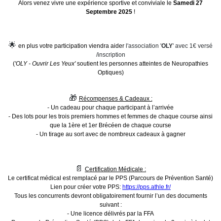
Alors venez vivre une expérience sportive et conviviale le
Samedi 27
Septembre 2025
!
🌟
en plus votre participation viendra aider
l'association '
OLY
' avec 1€ versé
/inscription
(
'OLY - Ouvrir Les Yeux'
soutient les personnes atteintes de Neuropathies
Optiques)
🎁
Récompenses & Cadeaux :
- Un cadeau pour chaque participant à l’arrivée
- Des lots pour les trois premiers hommes et femmes de chaque course ainsi
que la 1ère et 1er Brécéen de chaque course
- Un tirage au sort avec de nombreux cadeaux à gagner
📄
Certification Médicale :
Le certificat médical est remplacé par le PPS (Parcours de Prévention Santé)
Lien pour créer votre PPS:
https://pps.athle.fr/
Tous les concurrents devront obligatoirement fournir l’un des documents
suivant :
- Une licence délivrés par la FFA