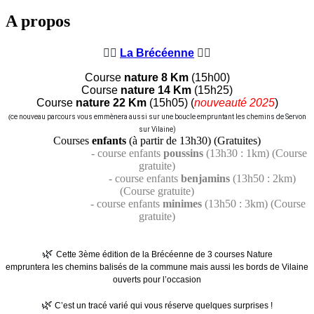
A propos
🏃‍♀️
🏃‍♂️
La Brécéenne
Course
nature 8 Km
(15h00)
Course
nature 14 Km
(15h25)
Course
nature 22 Km
(15h05) (
nouveauté 2025
)
(
ce nouveau parcours vous emmènera aussi sur une boucle empruntant les chemins de Servon
sur Vilaine)
Courses
enfants
(à partir de 13h30) (Gratuites)
- course enfants
poussins
(13h30 : 1km) (Course
gratuite)
- course enfants
benjamins
(13h50 : 2km)
(Course gratuite)
- course enfants
minimes
(13h50 : 3km) (Course
gratuite)
🌿
Cette 3ème édition de la Brécéenne de 3 courses Nature
empruntera les chemins balisés de la commune mais aussi les bords de Vilaine
ouverts pour l’occasion
🌿
C’est un tracé varié qui vous réserve quelques surprises !