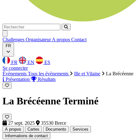
Rechercher
Rechercher
Ouvrir menu
Challenges
Organisateur
A propos
Contact
FR
FR
EN
ES
Se connecter
Évènements
Tous les évènements
Ille et Vilaine
La Brécéenne
Présentation
Résultats
La Brécéenne
Terminé
27 sept. 2025
35530 Brece
A propos
Cartes
Documents
Services
Informations de contact