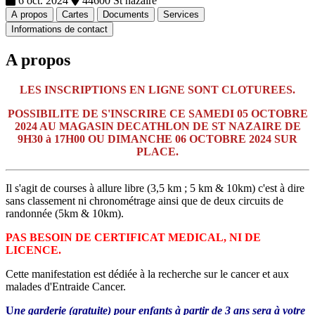
6 oct. 2024
44600 St nazaire
A propos
Cartes
Documents
Services
Informations de contact
A propos
LES INSCRIPTIONS EN LIGNE SONT CLOTUREES.
POSSIBILITE DE S'INSCRIRE CE SAMEDI 05 OCTOBRE
2024 AU MAGASIN DECATHLON DE ST NAZAIRE DE
9H30 à 17H00 OU DIMANCHE 06 OCTOBRE 2024 SUR
PLACE.
Il s'agit de courses à allure libre (3,5 km ; 5 km & 10km) c'est à dire
sans classement ni chronométrage ainsi que de deux circuits de
randonnée (5km & 10km).
PAS BESOIN DE CERTIFICAT MEDICAL, NI DE
LICENCE.
Cette manifestation est dédiée à la recherche sur le cancer et aux
malades d'Entraide Cancer.
U
ne garderie (gratuite) pour enfants à partir de 3 ans sera à votre