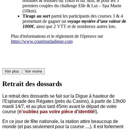
hommes & femmes du 10km et du 5km, & pour les 3
premiers couples du challenge Elle & Lui – Spa Marin
(10km).
Tirage au sort
parmi les participants des courses 3 & 4
permettant de gagner un
voyage mystère d’une valeur de
1000€
, ainsi que 2 VTT et de nombreux autres lots.
Plus d'informations et le règlement de l'épreuve sur
https://www.courirsurladigue.com
Voir plus
Voir moins
Retrait des dossards
L
e retrait des dossards se fait sur la Digue à hauteur de
l'Esplanade des Régates (près du Casino), à partir de 13h00
mardi 14/7, et au plus tard 45mn avant le départ de votre
course (
n'oubliez pas votre pièce d'identité
!).
En ce jour de fête nationale, la station attire beaucoup de
monde (et pas seulement pour la course ....).
Il est fortement