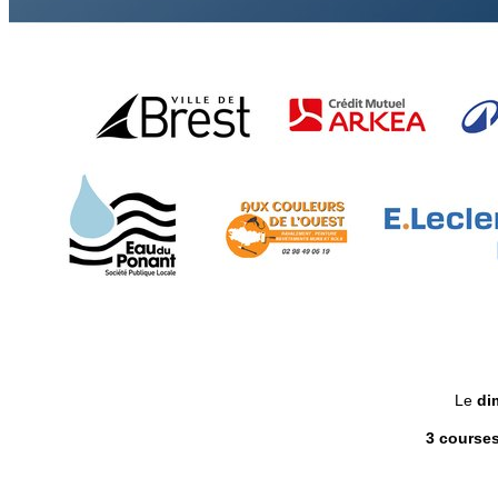
Le
di
3 course