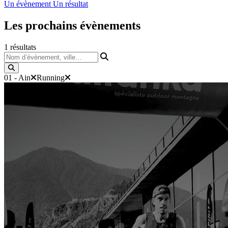
Un évènement
Un résultat
Les prochains
évènements
1
résultats
Nom d’évènement, ville…
01 - Ain
Running