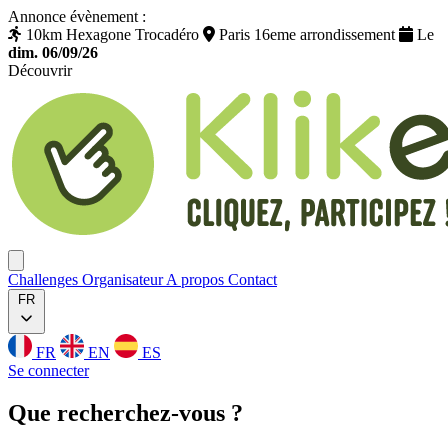
Annonce évènement :
10km Hexagone Trocadéro
Paris 16eme arrondissement
Le
dim. 06/09/26
Découvrir
Klikego
Ouvrir menu
Challenges
Organisateur
A propos
Contact
FR
FR
EN
ES
Se connecter
Que
recherchez
-vous ?