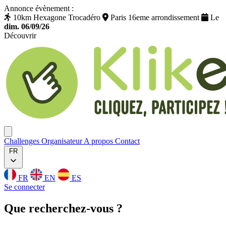
Annonce évènement :
10km Hexagone Trocadéro
Paris 16eme arrondissement
Le
dim. 06/09/26
Découvrir
Klikego
Ouvrir menu
Challenges
Organisateur
A propos
Contact
FR
FR
EN
ES
Se connecter
Que
recherchez
-vous ?