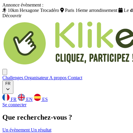
Annonce évènement :
10km Hexagone Trocadéro
Paris 16eme arrondissement
Le
d
Découvrir
Klikego
Ouvrir menu
Challenges
Organisateur
A propos
Contact
FR
FR
EN
ES
Se connecter
Que
recherchez
-vous ?
Un évènement
Un résultat