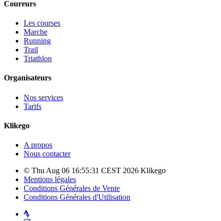
Coureurs
Les courses
Marche
Running
Trail
Triathlon
Organisateurs
Nos services
Tarifs
Klikego
A propos
Nous contacter
© Thu Aug 06 16:55:31 CEST 2026 Klikego
Mentions légales
Conditions Générales de Vente
Conditions Générales d'Utilisation
Strava