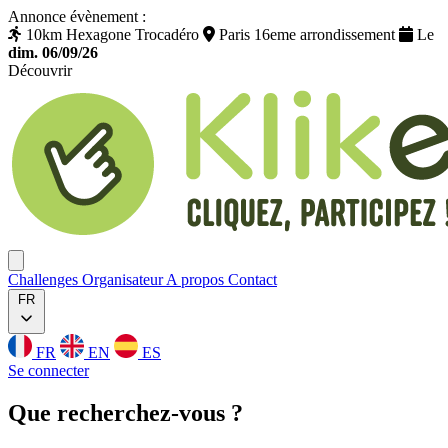
Annonce évènement :
10km Hexagone Trocadéro
Paris 16eme arrondissement
Le
dim. 06/09/26
Découvrir
Klikego
Ouvrir menu
Challenges
Organisateur
A propos
Contact
FR
FR
EN
ES
Se connecter
Que
recherchez
-vous ?