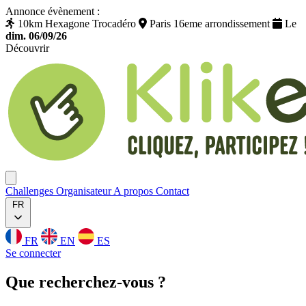
Annonce évènement :
10km Hexagone Trocadéro
Paris 16eme arrondissement
Le
dim. 06/09/26
Découvrir
Klikego
Ouvrir menu
Challenges
Organisateur
A propos
Contact
FR
FR
EN
ES
Se connecter
Que
recherchez
-vous ?