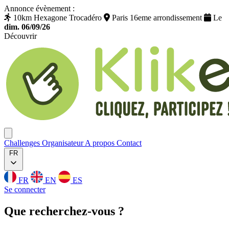
Annonce évènement :
10km Hexagone Trocadéro
Paris 16eme arrondissement
Le
dim. 06/09/26
Découvrir
Klikego
Ouvrir menu
Challenges
Organisateur
A propos
Contact
FR
FR
EN
ES
Se connecter
Que
recherchez
-vous ?