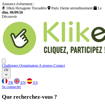
Annonce évènement :
10km Hexagone Trocadéro
Paris 16eme arrondissement
Le
dim. 06/09/26
Découvrir
Klikego
Ouvrir menu
Challenges
Organisateur
A propos
Contact
FR
FR
EN
ES
Se connecter
Que
recherchez
-vous ?