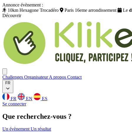
Annonce évènement :
10km Hexagone Trocadéro
Paris 16eme arrondissement
Le
d
Découvrir
Klikego
Ouvrir menu
Challenges
Organisateur
A propos
Contact
FR
FR
EN
ES
Se connecter
Que
recherchez
-vous ?
Un évènement
Un résultat