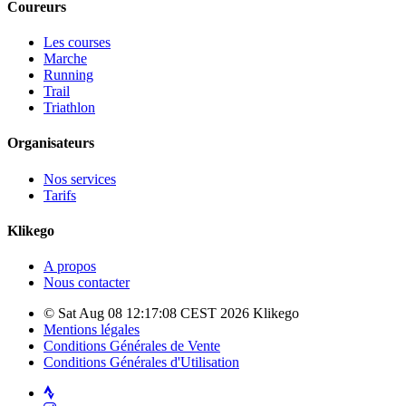
Coureurs
Les courses
Marche
Running
Trail
Triathlon
Organisateurs
Nos services
Tarifs
Klikego
A propos
Nous contacter
© Sat Aug 08 12:17:08 CEST 2026 Klikego
Mentions légales
Conditions Générales de Vente
Conditions Générales d'Utilisation
Strava