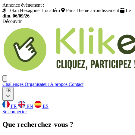
Annonce évènement :
10km Hexagone Trocadéro
Paris 16eme arrondissement
Le
dim. 06/09/26
Découvrir
Klikego
Ouvrir menu
Challenges
Organisateur
A propos
Contact
FR
FR
EN
ES
Se connecter
Que
recherchez
-vous ?