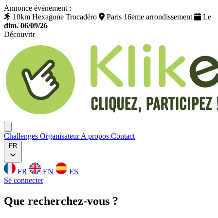
Annonce évènement :
10km Hexagone Trocadéro
Paris 16eme arrondissement
Le
dim. 06/09/26
Découvrir
Klikego
Ouvrir menu
Challenges
Organisateur
A propos
Contact
FR
FR
EN
ES
Se connecter
Que
recherchez
-vous ?